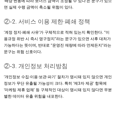
‘배당 변동에 따라 보너스 금액이 조정될 수 있다’는 문구가 있으
면 실제 수령 금액이 축소될 위험이 있다.
②‑2. 서비스 이용 제한·폐쇄 정책
‘계정 정지·폐쇄 사유’가 구체적으로 적혀 있는지 확인한다. “이
용규정 위반 시 즉시 영구정지”라는 문구가 있으면 사후 대처가
가능하다는 뜻이며, 반대로 “운영진 재량에 따라 언제든지”라는
문구는 위험 신호이다.
②‑3. 개인정보 처리방침
‘개인정보 수집·이용·보관·파기’ 절차가 명시돼 있지 않으면 개인
정보가 무단 유출될 가능성이 크다. 특히 ‘제3자 제공’ 항목에
‘마케팅 제휴 업체’ 등 구체적인 대상이 명시돼 있지 않다면 무분
별한 데이터 유출 위험을 내포한다.