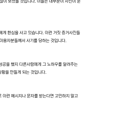
 많이 보셨을 것입니다. 이들은 대부분이 자신이 운
게 환심을 사고 있습니다. 이런 거짓 증거사진들
 이용자분들께서 사기를 당하는 것입니다.
성공을 했지 다른사람에게 그 노하우를 알려주는
상황을 만들게 되는 것입니다.
로 이런 메시지나 문자를 받는다면 고민하지 말고