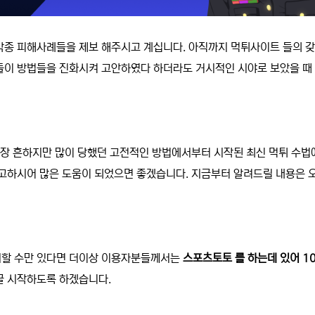
각종 피해사례들을 제보 해주시고 계십니다. 아직까지 먹튀사이트 들의 갖
들이 방법들을 진화시켜 고안하였다 하더라도 거시적인 시야로 보았을 때 
가장 흔하지만 많이 당했던 고전적인 방법에서부터 시작된 최신 먹튀 수법
참고하시어 많은 도움이 되었으면 좋겠습니다. 지금부터 알려드릴 내용은
처할 수만 있다면 더이상 이용자분들께서는
스포츠토토 를 하는데 있어 1
글 시작하도록 하겠습니다.