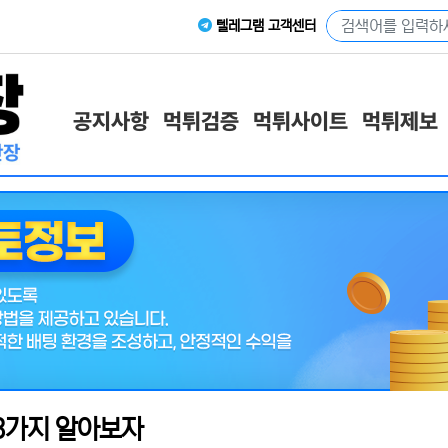
텔레그램 고객센터
공지사항
먹튀검증
먹튀사이트
먹튀제보
3가지 알아보자