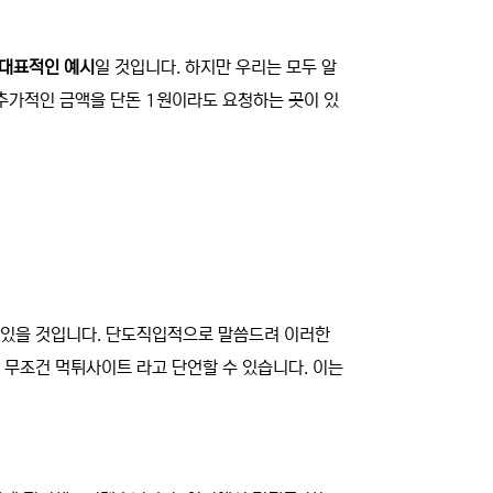
 대표적인 예시
일 것입니다. 하지만 우리는 모두 알
추가적인 금액을 단돈 1원이라도 요청하는 곳이 있
수 있을 것입니다. 단도직입적으로 말씀드려 이러한
 무조건 먹튀사이트 라고 단언할 수 있습니다. 이는