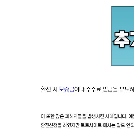
환전 시
보증금
이나 수수료 입금을 유도
이 또한 많은 피해자들을 발생시킨 사례입니다. 예
환전신청을 하였지만 토토사이트 에서는 말도 안되