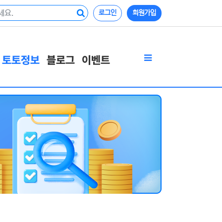
로그인
회원가입
토토정보
블로그
이벤트