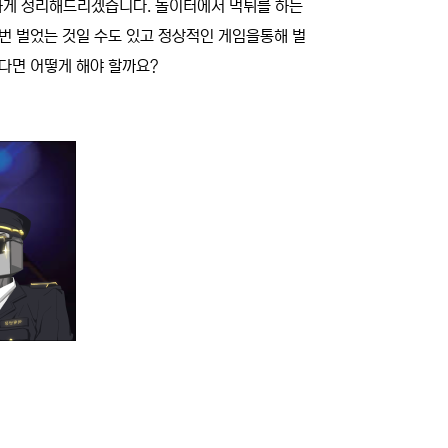
실하게 정리해드리겠습니다. 놀이터에서 먹튀를 하는
번 벌었는 것일 수도 있고 정상적인 게임을통해 벌
한다면 어떻게 해야 할까요?