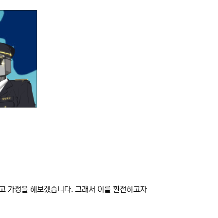
다고 가정을 해보겠습니다. 그래서 이를 환전하고자