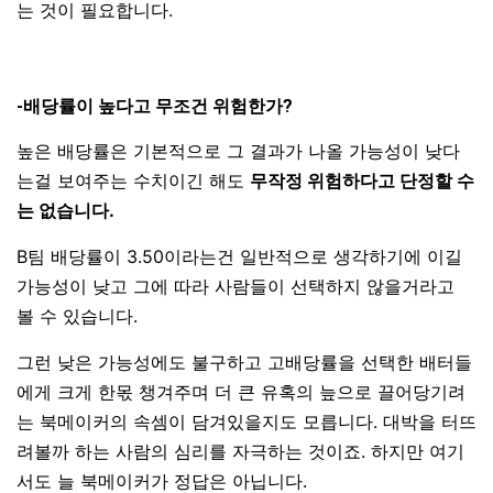
는 것이 필요합니다.
-배당률이 높다고 무조건 위험한가?
높은 배당률은 기본적으로 그 결과가 나올 가능성이 낮다
는걸 보여주는 수치이긴 해도
무작정 위험하다고 단정할 수
는 없습니다.
B팀 배당률이 3.50이라는건 일반적으로 생각하기에 이길
가능성이 낮고 그에 따라 사람들이 선택하지 않을거라고
볼 수 있습니다.
그런 낮은 가능성에도 불구하고 고배당률을 선택한 배터들
에게 크게 한몫 챙겨주며 더 큰 유혹의 늪으로 끌어당기려
는 북메이커의 속셈이 담겨있을지도 모릅니다. 대박을 터뜨
려볼까 하는 사람의 심리를 자극하는 것이죠. 하지만 여기
서도 늘 북메이커가 정답은 아닙니다.