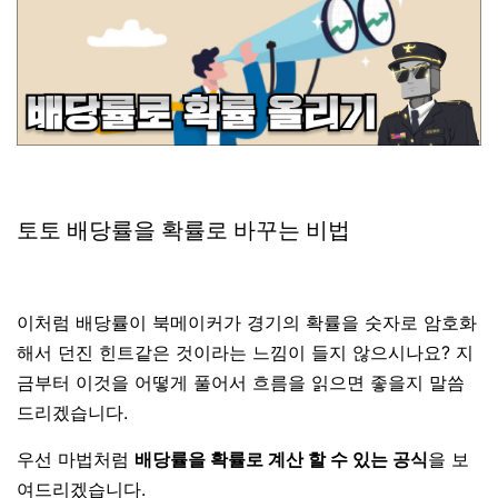
토토 배당률을 확률로 바꾸는 비법
이처럼 배당률이 북메이커가 경기의 확률을 숫자로 암호화
해서 던진 힌트같은 것이라는 느낌이 들지 않으시나요? 지
금부터 이것을 어떻게 풀어서 흐름을 읽으면 좋을지 말씀
드리겠습니다.
우선 마법처럼
배당률을 확률로 계산 할 수 있는 공식
을 보
여드리겠습니다.