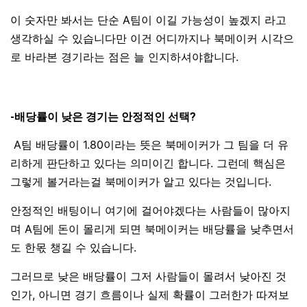
이 숫자만 봐서는 단순 A팀이 이길 가능성이 높겠지 라고
생각하실 수 있습니다만 이건 어디까지나 북메이커 시각으
로 바라본 경기라는 점은 늘 인지하셔야합니다.
-배당률이 낮은 경기는 안정적인 선택?
A팀 배당률이 1.80이라는 뜻은 북메이커가 그 팀을 더 유
리하게 판단하고 있다는 의미이긴 합니다. 그런데 핵심은
그렇게 볼거라는걸 북메이커가 알고 있다는 것입니다.
안정적인 배팅이니 여기에 걸어야겠다는 사람들이 많아지
며 A팀에 돈이 몰리게 되면 북메이커는 배당률을 낮추면서
도 한몫 챙길 수 있습니다.
그러므로 낮은 배당률이 그저 사람들이 몰려서 낮아진 것
인가, 아니면 경기 흐름이나 실제 확률이 그러한가 따져보