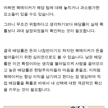
어쩌면 북메이커가 해당 팀에 대해 놓치거나 과소평가한
요소들이 있을 수도 있습니다.
그러니 무조건 위험하다고 생각하기보다 배당률이 실제 확
률보다 과대 설정되었을지 확인하는 것이 필요합니다.
결국 배당률은 돈의 나침반이기도 하지만 북메이커가 돈을
벌어들이기 위한 심리전으로도 볼 수 있습니다. 낮은 배당
률은 이건 확정이라는 생각을 불러일으켜 사람을 끌어모으
고 높은 배당률은 한탕주의자들의 마음을 흔들죠. 이처럼
북메이커는 항상 이익을 남기려고 한다는 점 명심하여 직
접 배당률을 확률로 바꿔서 내 선택에 대한 객관적인 확신
을 키우는 것이 필요합니다.