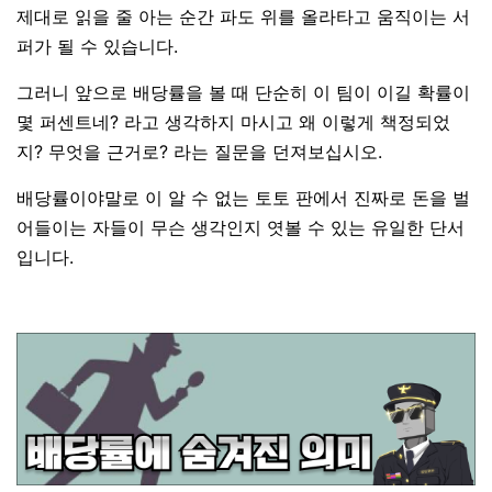
제대로 읽을 줄 아는 순간 파도 위를 올라타고 움직이는 서
퍼가 될 수 있습니다.
그러니 앞으로 배당률을 볼 때 단순히 이 팀이 이길 확률이
몇 퍼센트네? 라고 생각하지 마시고 왜 이렇게 책정되었
지? 무엇을 근거로? 라는 질문을 던져보십시오.
배당률이야말로 이 알 수 없는 토토 판에서 진짜로 돈을 벌
어들이는 자들이 무슨 생각인지 엿볼 수 있는 유일한 단서
입니다.