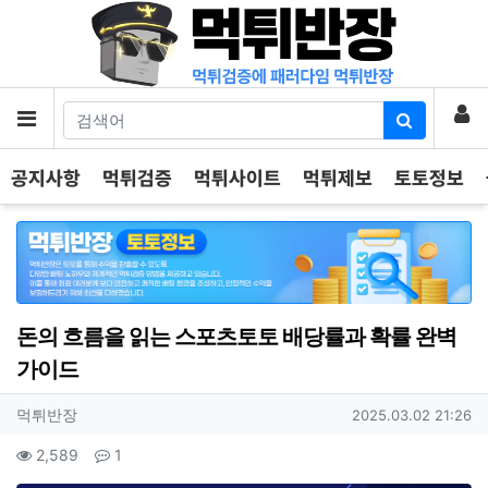
기
로
메뉴
공지사항
먹튀검증
먹튀사이트
먹튀제보
토토정보
돈의 흐름을 읽는 스포츠토토 배당률과 확률 완벽
가이드
작성자 정보
작성
작성일
먹튀반장
2025.03.02 21:26
컨텐츠 정보
조회
댓글
2,589
1