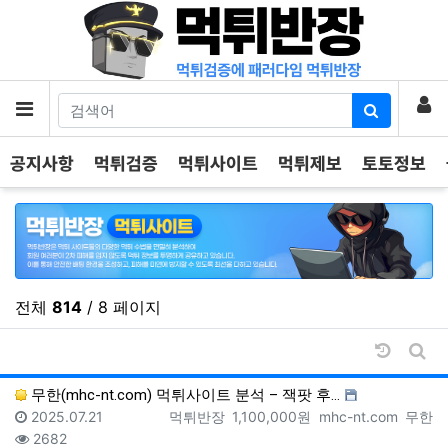
기
로
메뉴
공지사항
먹튀검증
먹튀사이트
먹튀제보
토토정보
먹튀사이트
전체
814
/ 8 페이지
날짜순 
게시
무한(mhc-nt.com) 먹튀사이트 분석 – 잭팟 후…
등록일
등록자
피해금액
사이트주소
사이트
2025.07.21
먹튀반장
1,100,000원
mhc-nt.com
무한
조회
2682