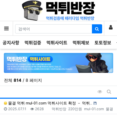
기
로
메뉴
공지사항
먹튀검증
먹튀사이트
먹튀제보
토토정보
먹튀사이트
전체
814
/ 8 페이지
조회순 
게시
물결 먹튀 mul-01.com 먹튀사이트 확정 － 먹튀…
등록일
조회
등록자
피해금액
사이트주소
사이트
2025.07.11
2628
먹튀반장
220만원
mul-01.com
물결