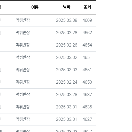
액
이름
날짜
조회
액
등록자
등록일
조회
원
먹튀반장
2025.03.08
4669
액
등록자
등록일
조회
원
먹튀반장
2025.02.28
4662
액
등록자
등록일
조회
먹튀반장
2025.02.26
4654
액
등록자
등록일
조회
먹튀반장
2025.03.02
4651
액
등록자
등록일
조회
원
먹튀반장
2025.03.03
4651
액
등록자
등록일
조회
원
먹튀반장
2025.02.24
4650
액
등록자
등록일
조회
원
먹튀반장
2025.02.28
4637
액
등록자
등록일
조회
원
먹튀반장
2025.03.01
4635
액
등록자
등록일
조회
원
먹튀반장
2025.03.01
4627
등록자
등록일
조회
원
먹튀반장
2025.03.03
4627