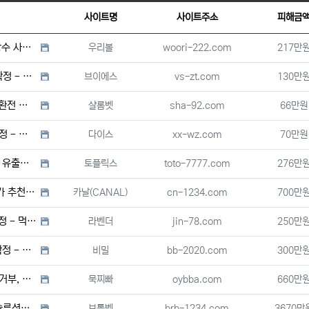
사이트명
사이트주소
피해금
 사건의 실체…
사이트명
사이트주소
피해금
우리볼
woori-222.com
217만
먹튀반장
사이트명
사이트주소
피해금
브이에스
vs-zt.com
130만
 [먹튀반장…
사이트명
사이트주소
피해금
샬롬벳
sha-92.com
66만원
먹튀반장
사이트명
사이트주소
피해금
다이스
xx-wz.com
70만원
 30대 회…
사이트명
사이트주소
피해금
토플릭스
toto-7777.com
276만
 사장님 [먹튀…
사이트명
사이트주소
피해금
카날(CANAL)
cn-1234.com
700만
 먹튀반장
사이트명
사이트주소
피해금
라벤더
jin-78.com
250만
먹튀반장
사이트명
사이트주소
피해금
비밀
bb-2020.com
300만
진 사연 [먹…
사이트명
사이트주소
피해금
묵찌빠
oybba.com
660만
진 빵집 사…
사이트명
사이트주소
피해금액
브롤벳
brb-1234.com
3670만