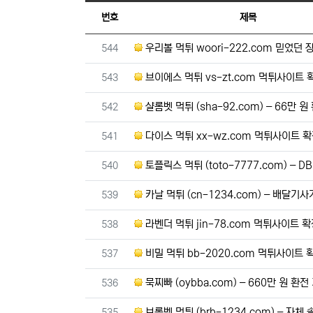
번호
제목
번호
우리볼 먹튀 woori-222.com 믿었던 장수 사이트에 뒤통수 맞은 회원, 217만 원 먹튀
544
번호
브이에스 먹튀 vs-zt.com 먹튀사이트 확정 - 
543
번호
샬롬벳 먹튀 (sha-92.com) – 66만 원 환전 거부, 미성년자를 노린 악질 사이트의 협박
542
번호
다이스 먹튀 xx-wz.com 먹튀사이트 확정 - 
541
번호
토플릭스 먹튀 (toto-7777.com) – DB 유출과 리뉴얼 사칭으로 276만 원 피해를 본
540
번호
카날 먹튀 (cn-1234.com) – 배달기사가 추천한 안전놀이터? 결국 700만 원을 날린
539
번호
라벤더 먹튀 jin-78.com 먹튀사이트 확정 -
538
번호
비밀 먹튀 bb-2020.com 먹튀사이트 확정 - 
537
번호
묵찌빠 (oybba.com) – 660만 원 환전 거부, 후배에게 받은 추천이 경찰 조사로 이어
536
번호
브롤벳 먹튀 (brb-1234.com) – 자체 솔루션의 함정, 3,670만 원 환전 거부로 무너
535