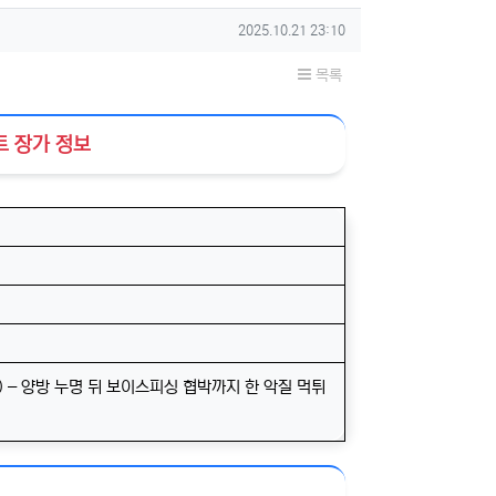
작성일
2025.10.21 23:10
목록
 장가 정보
m) – 양방 누명 뒤 보이스피싱 협박까지 한 악질 먹튀