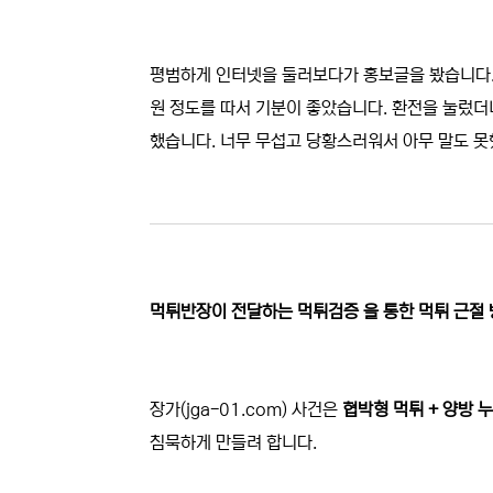
평범하게 인터넷을 둘러보다가 홍보글을 봤습니다
원 정도를 따서 기분이 좋았습니다.
환전을 눌렀더
했습니다.
너무 무섭고 당황스러워서 아무 말도 못
먹튀반장이 전달하는 먹튀검증 을 통한 먹튀 근절
장가(jga-01.com) 사건은
협박형 먹튀 + 양방 
침묵하게 만들려 합니다.