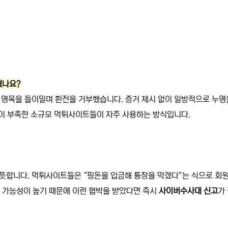
혔나요?
는 명목을 들이밀며 환전을 거부했습니다.
증거 제시 없이 일방적으로 누명
이 부족한 소규모 먹튀사이트들이 자주 사용하는 방식입니다.
 뜻합니다.
먹튀사이트들은 “핑돈을 입금해 통장을 막겠다”는 식으로 회
일 가능성이 높기 때문에
이런 협박을 받았다면 즉시
사이버수사대 신고
가