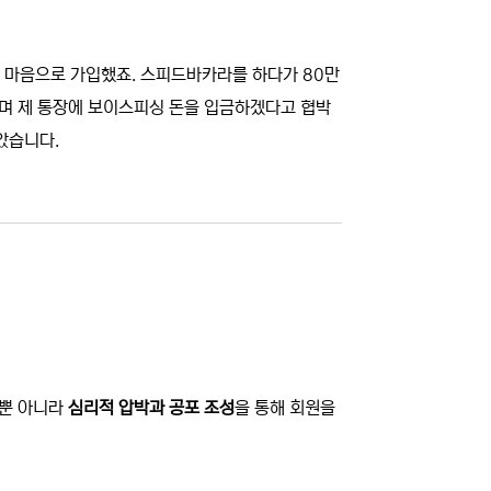
는 마음으로 가입했죠.
스피드바카라를 하다가 80만
며 제 통장에 보이스피싱 돈을 입금하겠다고 협박
았습니다.
부뿐 아니라
심리적 압박과 공포 조성
을 통해 회원을