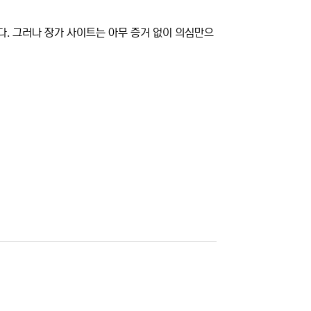
다.
그러나 장가 사이트는 아무 증거 없이 의심만으