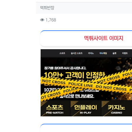
작성자 정보
작성
먹튀반장
컨텐츠 정보
조회
1,768
먹튀사이트 이미지
본문