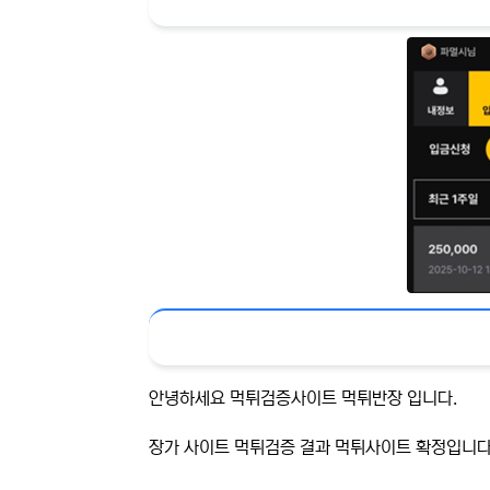
안녕하세요 먹튀검증사이트 먹튀반장 입니다.
장가 사이트 먹튀검증 결과 먹튀사이트 확정입니다