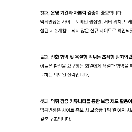
첫째,
운영 기간과 자본력 검증이 중요
합니다.
먹튀반장은 사이트 도메인 생성일, 서버 위치, 트
설된 지 2개월도 되지 않은 신규 사이트로 확인되
둘째,
전화 협박 및 욕설형 먹튀는 조직형 범죄의 
이들은 환전을 요구하는 회원에게 욕설과 협박을
도하는 의도된 전략입니다.
셋째,
먹튀 검증 커뮤니티를 통한 보증 제도 활용이
먹튀반장은 사이트 홍보 시
보증금 1억 원 예치 
갖춘 구조입니다.