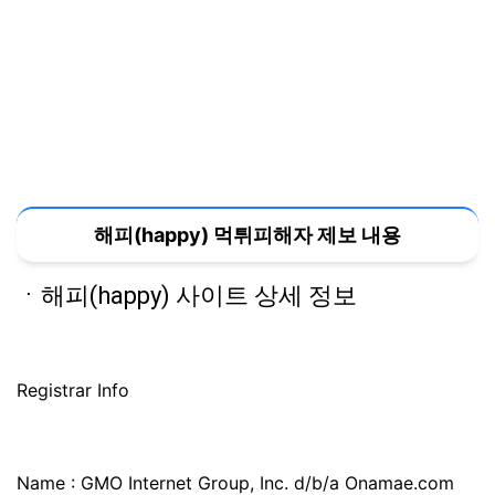
해피(happy) 먹튀피해자 제보 내용
ㆍ해피(happy) 사이트 상세 정보
Registrar Info
Name : GMO Internet Group, Inc. d/b/a Onamae.com