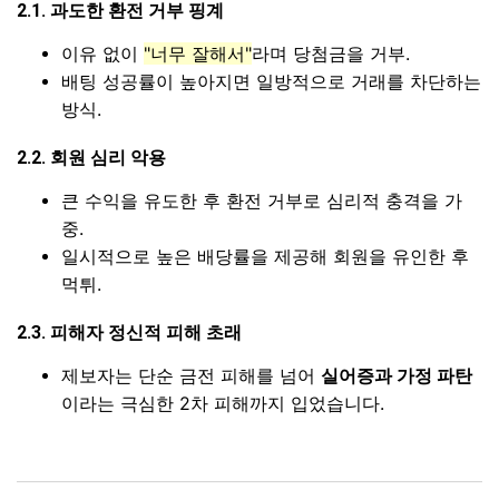
2.1. 과도한 환전 거부 핑계
이유 없이
"너무 잘해서"
라며 당첨금을 거부.
배팅 성공률이 높아지면 일방적으로 거래를 차단하는
방식.
2.2. 회원 심리 악용
큰 수익을 유도한 후 환전 거부로 심리적 충격을 가
중.
일시적으로 높은 배당률을 제공해 회원을 유인한 후
먹튀.
2.3. 피해자 정신적 피해 초래
제보자는 단순 금전 피해를 넘어
실어증과 가정 파탄
이라는 극심한 2차 피해까지 입었습니다.