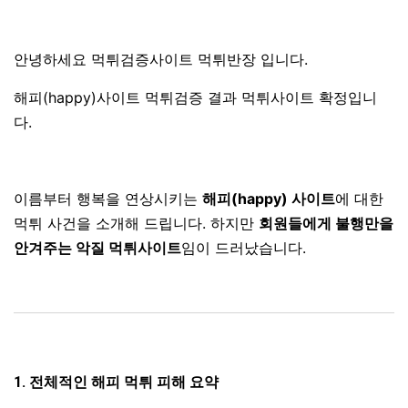
안녕하세요 먹튀검증사이트 먹튀반장 입니다.
해피(happy)사이트 먹튀검증 결과 먹튀사이트 확정입니
다.
이름부터 행복을 연상시키는
해피(happy) 사이트
에 대한
먹튀 사건을 소개해 드립니다. 하지만
회원들에게 불행만을
안겨주는 악질 먹튀사이트
임이 드러났습니다.
1. 전체적인 해피 먹튀 피해 요약