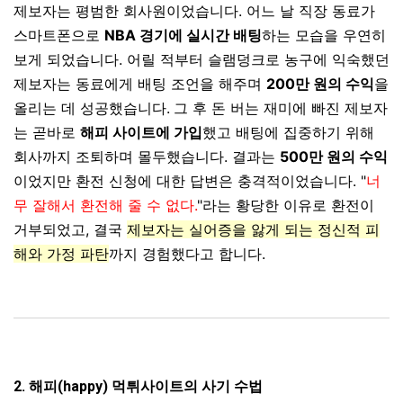
제보자는 평범한 회사원이었습니다. 어느 날 직장 동료가
스마트폰으로
NBA 경기에 실시간 배팅
하는 모습을 우연히
보게 되었습니다. 어릴 적부터 슬램덩크로 농구에 익숙했던
제보자는 동료에게 배팅 조언을 해주며
200만 원의 수익
을
올리는 데 성공했습니다.
그 후 돈 버는 재미에 빠진 제보자
는 곧바로
해피 사이트에 가입
했고 배팅에 집중하기 위해
회사까지 조퇴하며 몰두했습니다. 결과는
500만 원의 수익
이었지만 환전 신청에 대한 답변은 충격적이었습니다.
"
너
무 잘해서 환전해 줄 수 없다.
"라는 황당한 이유로 환전이
거부되었고, 결국
제보자는 실어증을 앓게 되는 정신적 피
해와 가정 파탄
까지 경험했다고 합니다.
2. 해피(happy) 먹튀사이트의 사기 수법