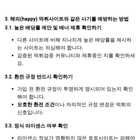
3. 해피(happy) 먹튀사이트와 같은 사기를 예방하는 방법
3.1. 높은 배당률 제안 및 배너 제휴 확인하기
다른 사이트에 비해 지나치게 높은 배당률을 제시하
는 사이트는 의심해야 합니다.
검증된 먹튀검증 커뮤니티와 제휴중인 지를 확인하세
요.
3.2. 환전 규정 반드시 확인하기
가입 전 환전 규정이 투명하게 명시되어 있는지 확인
해야 합니다.
모호한 환전 조건
이나 자의적인 규정 변경은 먹튀의
신호입니다.
3.3. 정식 라이센스 여부 확인
라이센스 정보가 명확하지 않은 토토사이트는 피해야