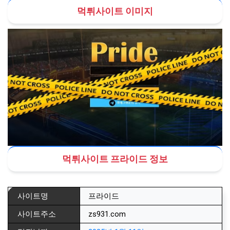
먹튀사이트 이미지
먹튀사이트 프라이드 정보
사이트명
프라이드
사이트주소
zs931.com