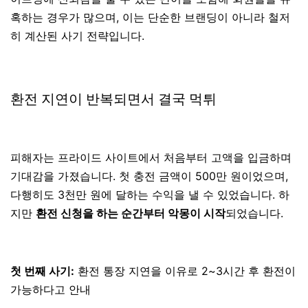
혹하는 경우가 많으며, 이는 단순한 브랜딩이 아니라 철저
히 계산된 사기 전략입니다.
환전 지연이 반복되면서 결국 먹튀
피해자는 프라이드 사이트에서 처음부터 고액을 입금하며
기대감을 가졌습니다. 첫 충전 금액이 500만 원이었으며,
다행히도 3천만 원에 달하는 수익을 낼 수 있었습니다. 하
지만
환전 신청을 하는 순간부터 악몽이 시작
되었습니다.
첫 번째 사기:
환전 통장 지연을 이유로 2~3시간 후 환전이
가능하다고 안내