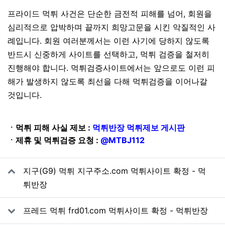
프라이드 먹튀 사건은 단순한 금전적 피해를 넘어, 회원을
심리적으로 압박하며 끝까지 희망고문을 시킨 악질적인 사
례입니다. 회원 여러분께서는 이런 사기에 당하지 않도록
반드시 신중하게 사이트를 선택하고, 먹튀 검증을 철저히
진행해야 합니다.
먹튀검증사이트에서는 앞으로도 이런 피
해가 발생하지 않도록 최선을 다해 먹튀검증을 이어나갈
것입니다.
ㆍ먹튀 피해 사실 제보 :
먹튀반장 먹튀제보 게시판
ㆍ제휴 및 먹튀검증 요청 :
@MTBJ112
관련자료
지구(G9) 먹튀 지구주소.com 먹튀사이트 확정 - 먹
튀반장
프레드 먹튀 frd01.com 먹튀사이트 확정 - 먹튀반장