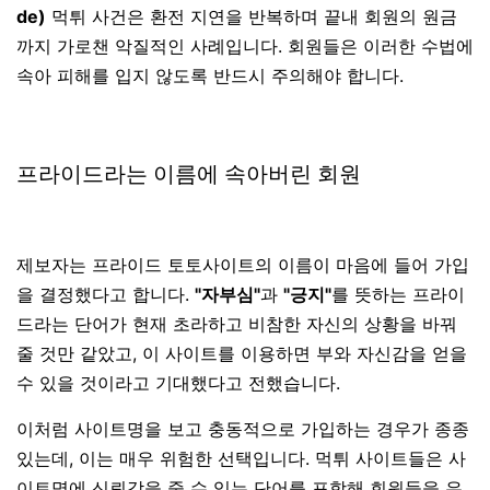
de)
먹튀 사건은 환전 지연을 반복하며 끝내 회원의 원금
까지 가로챈 악질적인 사례입니다. 회원들은 이러한 수법에
속아 피해를 입지 않도록 반드시 주의해야 합니다.
프라이드라는 이름에 속아버린 회원
제보자는 프라이드 토토사이트의 이름이 마음에 들어 가입
을 결정했다고 합니다.
"자부심"
과
"긍지"
를 뜻하는 프라이
드라는 단어가 현재 초라하고 비참한 자신의 상황을 바꿔
줄 것만 같았고, 이 사이트를 이용하면 부와 자신감을 얻을
수 있을 것이라고 기대했다고 전했습니다.
이처럼 사이트명을 보고 충동적으로 가입하는 경우가 종종
있는데, 이는 매우 위험한 선택입니다. 먹튀 사이트들은 사
이트명에 신뢰감을 줄 수 있는 단어를 포함해 회원들을 유