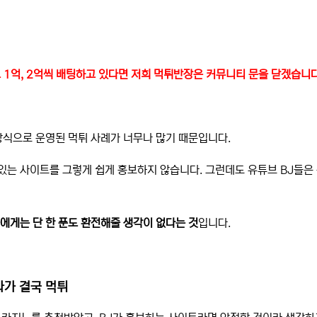
 1억, 2억씩 배팅하고 있다면 저희 먹튀반장은 커뮤니티 문을 닫겠습니다
 방식으로 운영된 먹튀 사례가 너무나 많기 때문입니다.
있는 사이트를 그렇게 쉽게 홍보하지 않습니다. 그런데도 유튜브 BJ들은
에게는 단 한 푼도 환전해줄 생각이 없다는 것
입니다.
다가 결국 먹튀