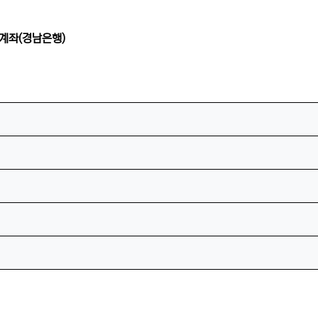
상계좌(경남은행)