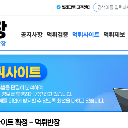
텔레그램 고객센터
공지사항
먹튀검증
먹튀사이트
먹튀제보
사이트 확정 - 먹튀반장