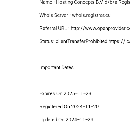
Name : Hosting Concepts B.V. d/b/a Regis
Whois Server : whois.registrar.eu
Referral URL : http://www.openprovider.
Status: clientTransferProhibited https://
Important Dates
Expires On 2025-11-29
Registered On 2024-11-29
Updated On 2024-11-29