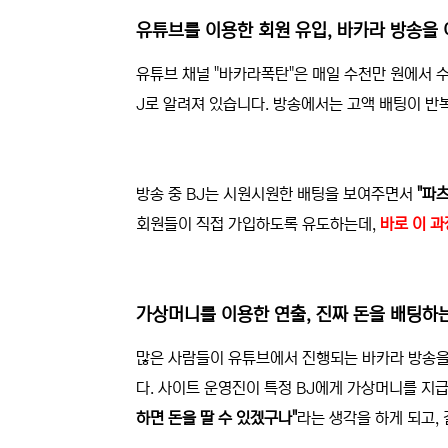
유튜브를 이용한 회원 유입, 바카라 방송을
유튜브 채널 "바카라폭탄"은 매일 수천만 원에서 
J로 알려져 있습니다. 방송에서는 고액 배팅이 반
방송 중 BJ는 시원시원한 배팅을 보여주면서
"파
회원들이 직접 가입하도록 유도하는데,
바로 이 
가상머니를 이용한 연출, 진짜 돈을 배팅하
많은 사람들이 유튜브에서 진행되는 바카라 방송을 
다.
사이트 운영진이 특정 BJ에게 가상머니를 지급
하면 돈을 딸 수 있겠구나"
라는 생각을 하게 되고,