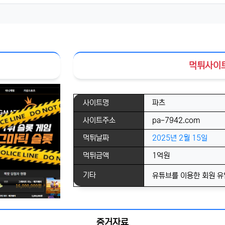
먹튀사이트
사이트명
파츠
사이트주소
pa-7942.com
먹튀날짜
2025년 2월 15일
먹튀금액
1억원
기타
유튜브를 이용한 회원 유
증거자료