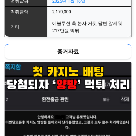
먹튀날짜
2025년 1월 16일
먹튀금액
2,170,000
에볼루션 측 본사 거짓 답변 앞세워
기타
217만원 먹튀
본문
증거자료