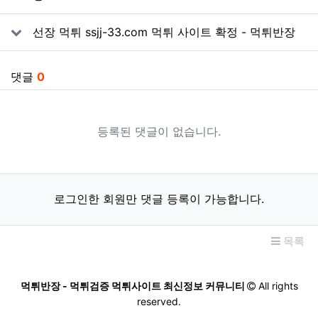
선장 먹튀 ssjj-33.com 먹튀 사이트 확정 - 먹튀반장
댓글
0
등록된 댓글이 없습니다.
로그인한 회원만 댓글 등록이 가능합니다.
목록
먹튀반장 - 먹튀검증 먹튀사이트 최신정보 커뮤니티
All rights
reserved.