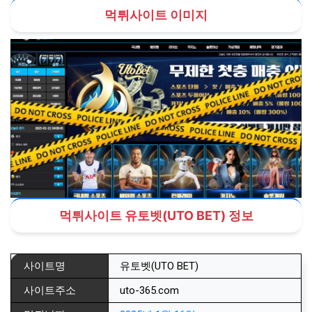
먹튀사이트 이미지
먹튀사이트 유토벳(UTO BET) 정보
사이트명
유토벳(UTO BET)
사이트주소
uto-365.com