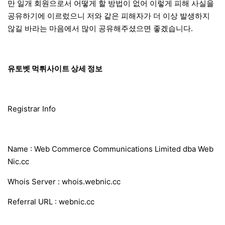
만 일개 회원으로서 어떻게 할 방법이 없어 이렇게 피해 사실을
공유하기에 이르렀으니 저와 같은 피해자가 더 이상 발생하지
않길 바라는 마음에서 많이 공유해주셨으면 좋겠습니다.
유토벳 먹튀사이트 상세 정보
Registrar Info
Name : Web Commerce Communications Limited dba Web
Nic.cc
Whois Server : whois.webnic.cc
Referral URL : webnic.cc