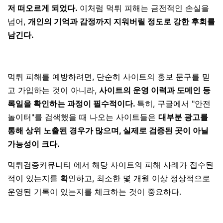
저 떠오르게 되었다.
이처럼 먹튀 피해는 금전적인 손실을
넘어,
개인의 기억과 감정까지 지워버릴 정도로 강한 후회를
남긴다.
먹튀 피해를 예방하려면, 단순히 사이트의 홍보 문구를 믿
고 가입하는 것이 아니라,
사이트의 운영 이력과 도메인 등
록일을 확인하는 과정이 필수적이다.
특히, 구글에서 "안전
놀이터"를 검색했을 때 나오는 사이트들은
대부분 광고를
통해 상위 노출된 경우가 많으며, 실제로 검증된 곳이 아닐
가능성이 크다.
먹튀검증커뮤니티 에서 해당 사이트의 피해 사례가 접수된
적이 있는지를 확인하고, 최소한 몇 개월 이상 정상적으로
운영된 기록이 있는지를 체크하는 것이 중요하다.