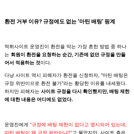
환전 거부 이유? 규정에도 없는 ‘마틴 배팅’ 핑계
먹튀사이트 운영진이 환전을 막는 가장 흔한 방법 중 하나
는
회원이 환전을 요청하는 순간, 기존에 없던 규정을 만들
어서 적용하는 것
이다.
다낭 사이트 역시 피해자가 환전을 신청하자, "마틴 배팅은
규정 위반이므로 환전 불가"라는 황당한 이유를 내세웠다.
하지만 피해자는
사이트 규정을 다시 확인했지만, 배팅 제한
에 대한 내용은 어디에도 없었다.
운영진에게
"규정에 배팅 제한이 없다고 명시되어 있는데,
마틴 배팅이 왜 규정 위반이냐?"
고 물었지만, 사이트 측은