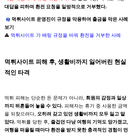
대답을 피하며 환전 요청을 일방적으로 거부했다.
먹튀사이트 운영진이 규정을 악용하여 출금을 막은 사례
보기
⚠️
먹튀사이트 가 배팅 규정을 바꿔 환전을 거부한 사례
먹튀사이트 피해 후, 생활비까지 잃어버린 현실
적인 타격
먹튀 피해는 단순한 돈 문제가 아니라,
회원의 감정과 일상
까지 뒤흔들어 놓을 수 있다.
피해자는 휴가 중 사용한 금액
을 되찾으려다,
오히려 갖고 있던 생활비까지 모두 잃고 말
았다.
먹튀를 당한 후,
즐겁던 다낭 여행의 기억도 망가졌고,
여행을 떠올릴 때마다 환전을 받지 못한 충격적인 경험이 먼