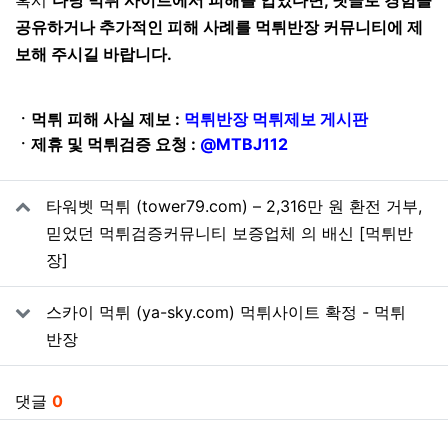
혹시
다낭 먹튀 사이트에서 피해를 입었다면, 댓글로 경험을
공유하거나 추가적인 피해 사례를 먹튀반장 커뮤니티에 제
보해 주시길 바랍니다.
ㆍ먹튀 피해 사실 제보 :
먹튀반장 먹튀제보 게시판
ㆍ제휴 및 먹튀검증 요청 :
@MTBJ112
관련자료
타워벳 먹튀 (tower79.com) – 2,316만 원 환전 거부,
믿었던 먹튀검증커뮤니티 보증업체 의 배신 [먹튀반
장]
스카이 먹튀 (ya-sky.com) 먹튀사이트 확정 - 먹튀
반장
댓글
0