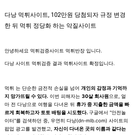
다낭 먹튀사이트, 102만원 당첨되자 규정 변경
한 뒤 먹튀 정당화 하는 악질사이트
안녕하세요 먹튀검증사이트 먹튀반장 입니다.
다낭 사이트 먹튀검증 결과 먹튀사이트 확정입니다.
먹튀 는 단순한 금전적 손실을 넘어
개인의 감정과 기억까
지 망가뜨릴 수 있다.
이번 피해자는
30살 회사원
으로, 얼
마 전 다낭으로 여행을 다녀온 뒤
휴가 중 지출한 금액을 빠
르게 회복하고자 토토 배팅을 시도했다.
구글에서 "안전놀
이터"를 검색하던 중, 우연히 다낭(dn-mlb.com) 사이트의
팝업 광고를 발견했고,
자신이 다녀온 곳의 이름과 같다는