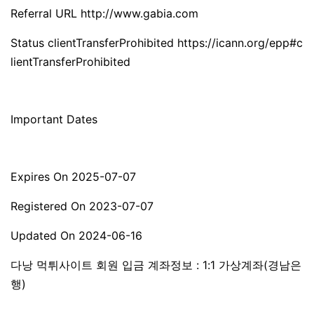
Referral URL http://www.gabia.com
Status clientTransferProhibited https://icann.org/epp#c
lientTransferProhibited
Important Dates
Expires On 2025-07-07
Registered On 2023-07-07
Updated On 2024-06-16
다낭 먹튀사이트 회원 입금 계좌정보 : 1:1 가상계좌(경남은
행)