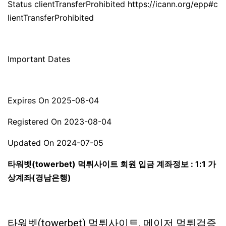
Status clientTransferProhibited https://icann.org/epp#c
lientTransferProhibited
Important Dates
Expires On 2025-08-04
Registered On 2023-08-04
Updated On 2024-07-05
타워벳(towerbet) 먹튀사이트 회원 입금 계좌정보 : 1:1 가
상계좌(경남은행)
타워벳(towerbet) 먹튀사이트, 메이저 먹튀검증