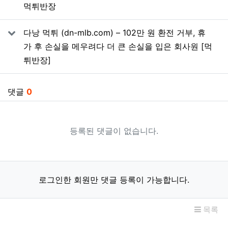
먹튀반장
다낭 먹튀 (dn-mlb.com) – 102만 원 환전 거부, 휴
가 후 손실을 메우려다 더 큰 손실을 입은 회사원 [먹
튀반장]
댓글
0
등록된 댓글이 없습니다.
로그인한 회원만 댓글 등록이 가능합니다.
목록