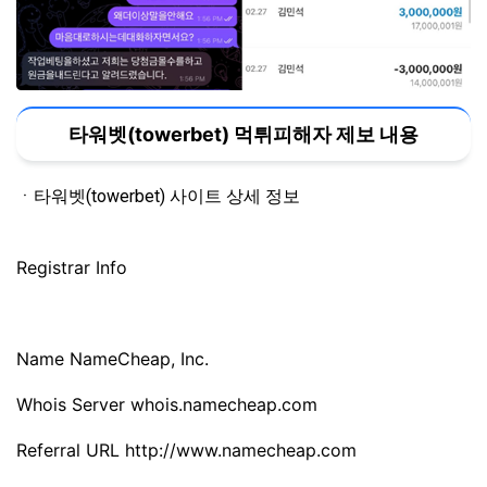
타워벳(towerbet) 먹튀피해자 제보 내용
ㆍ타워벳(towerbet) 사이트 상세 정보
Registrar Info
Name NameCheap, Inc.
Whois Server whois.namecheap.com
Referral URL http://www.namecheap.com