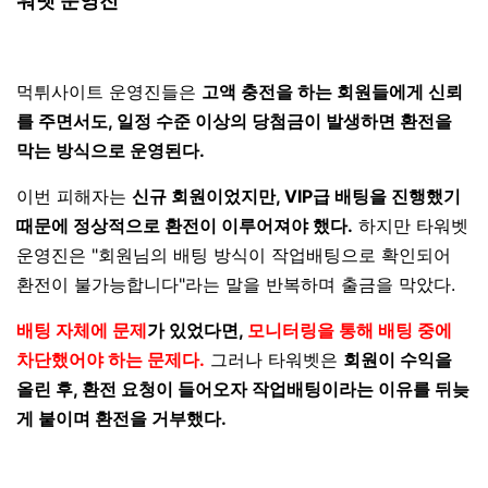
워벳 운영진
먹튀사이트 운영진들은
고액 충전을 하는 회원들에게 신뢰
를 주면서도, 일정 수준 이상의 당첨금이 발생하면 환전을
막는 방식으로 운영된다.
이번 피해자는
신규 회원이었지만, VIP급 배팅을 진행했기
때문에 정상적으로 환전이 이루어져야 했다.
하지만 타워벳
운영진은 "회원님의 배팅 방식이 작업배팅으로 확인되어
환전이 불가능합니다"라는 말을 반복하며 출금을 막았다.
배팅 자체에 문제
가 있었다면,
모니터링을 통해 배팅 중에
차단했어야 하는 문제다.
그러나 타워벳은
회원이 수익을
올린 후, 환전 요청이 들어오자 작업배팅이라는 이유를 뒤늦
게 붙이며 환전을 거부했다.