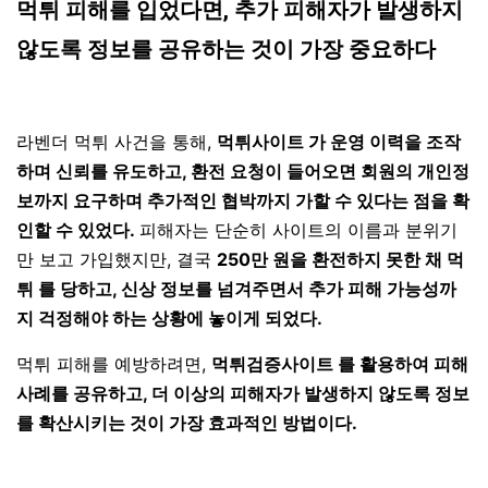
먹튀 피해를 입었다면, 추가 피해자가 발생하지
않도록 정보를 공유하는 것이 가장 중요하다
라벤더 먹튀 사건을 통해,
먹튀사이트 가 운영 이력을 조작
하며 신뢰를 유도하고, 환전 요청이 들어오면 회원의 개인정
보까지 요구하며 추가적인 협박까지 가할 수 있다는 점을 확
인할 수 있었다.
피해자는 단순히 사이트의 이름과 분위기
만 보고 가입했지만, 결국
250만 원을 환전하지 못한 채 먹
튀 를 당하고, 신상 정보를 넘겨주면서 추가 피해 가능성까
지 걱정해야 하는 상황에 놓이게 되었다.
먹튀 피해를 예방하려면,
먹튀검증사이트 를 활용하여 피해
사례를 공유하고, 더 이상의 피해자가 발생하지 않도록 정보
를 확산시키는 것이 가장 효과적인 방법이다.