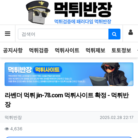
기
로
메뉴
공지사항
먹튀검증
먹튀사이트
먹튀제보
토토정보
라벤더 먹튀 jin-78.com 먹튀사이트 확정 - 먹튀반
장
작성자 정보
작성
작성일
먹튀반장
2025.02.28 22:17
컨텐츠 정보
조회
4,636