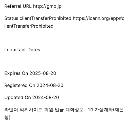
Referral URL http://gmo.jp
Status clientTransferProhibited https://icann.org/epp#c
lientTransferProhibited
Important Dates
Expires On 2025-08-20
Registered On 2024-08-20
Updated On 2024-08-20
라벤더 먹튀사이트 회원 입금 계좌정보 : 1:1 가상계좌(제은
행)