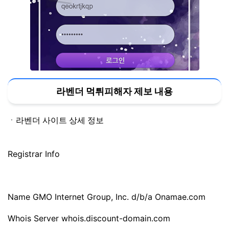
라벤더 먹튀피해자 제보 내용
ㆍ라벤더 사이트 상세 정보
Registrar Info
Name GMO Internet Group, Inc. d/b/a Onamae.com
Whois Server whois.discount-domain.com