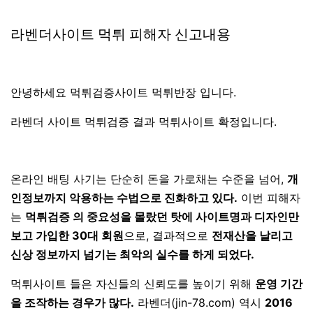
라벤더사이트 먹튀 피해자 신고내용
안녕하세요 먹튀검증사이트 먹튀반장 입니다.
라벤더 사이트 먹튀검증 결과 먹튀사이트 확정입니다.
온라인 배팅 사기는 단순히 돈을 가로채는 수준을 넘어,
개
인정보까지 악용하는 수법으로 진화하고 있다.
이번 피해자
는
먹튀검증 의 중요성을 몰랐던 탓에 사이트명과 디자인만
보고 가입한 30대 회원
으로, 결과적으로
전재산을 날리고
신상 정보까지 넘기는 최악의 실수를 하게 되었다.
먹튀사이트 들은 자신들의 신뢰도를 높이기 위해
운영 기간
을 조작하는 경우가 많다.
라벤더(jin-78.com) 역시
2016