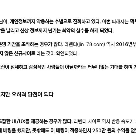
넘어,
개인정보까지 악용하는 수법으로 진화하고 있다.
이번 피해자는
먹
을 날리고 신상 정보까지 넘기는 최악의 실수를 하게 되었다.
운영 기간을 조작하는 경우가 많다.
라벤더(jin-78.com) 역시
2016년
되지 않은 신규사이트
라는 것이 확인되었다.
진이 섬세하고 감성적인 사람들이 아닐까라는 터무니없는 기대를 하며 
지만 오히려 당첨이 되다
잡한 UI/UX를 제공하는 경우가 많다.
라벤더 사이트 역시 반응 속도가 
 베팅을 했지만, 뜻밖에도 이 배팅이 적중하면서 250만 원의 수익을 얻