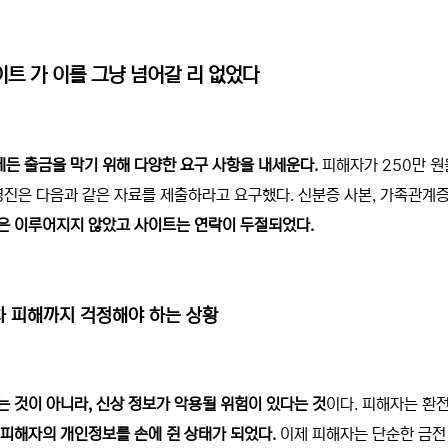
이트 가 이를 그냥 넘어갈 리 없었다
든 출금을 막기 위해 다양한 요구 사항을 내세운다.
피해자가 250만 원
진은 다음과 같은 자료를 제출하라고 요구했다.
신분증 사본, 가족관계증
은 이루어지지 않았고 사이트는 연락이 두절되었다.
차 피해까지 걱정해야 하는 상황
는 것이 아니라, 신상 정보가 악용될 위험이 있다는 것
이다.
피해자는 환전
 피해자의 개인정보를 손에 쥔 상태가 되었다.
이제 피해자는 단순한 금전