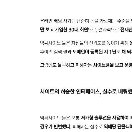
온라인 배팅 사기는 단순히 돈을 가로채는 수준을 
만 보고 가입한 30대 회원
으로, 결과적으로
전재산
먹튀사이트 들은 자신들의 신뢰도를 높이기 위해
후이즈 검색 결과
도메인이 등록된 지 1년도 채 
그럼에도 불구하고 피해자는
사이트명을 보고 운영
사이트의 허술한 인터페이스, 실수로 배팅했
먹튀사이트 들은 보통
저가형 솔루션을 사용하여 조
경우가 빈번했다.
피해자는 실수로
역배당 단폴더에