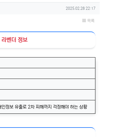
작성일
2025.02.28 22:17
목록
 라벤더 정보
 개인정보 유출로 2차 피해까지 걱정해야 하는 상황