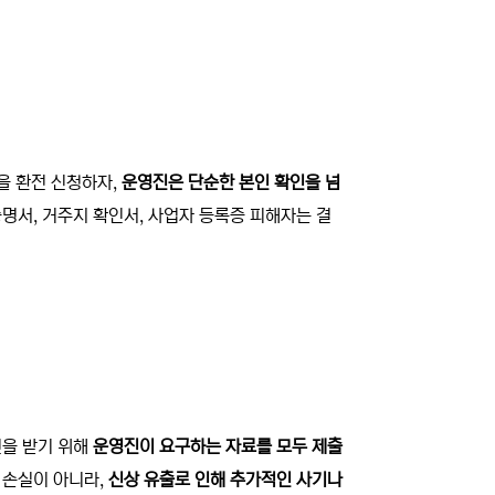
을 환전 신청하자,
운영진은 단순한 본인 확인을 넘
명서, 거주지 확인서, 사업자 등록증 피해자는 결
을 받기 위해
운영진이 요구하는 자료를 모두 제출
 손실이 아니라,
신상 유출로 인해 추가적인 사기나