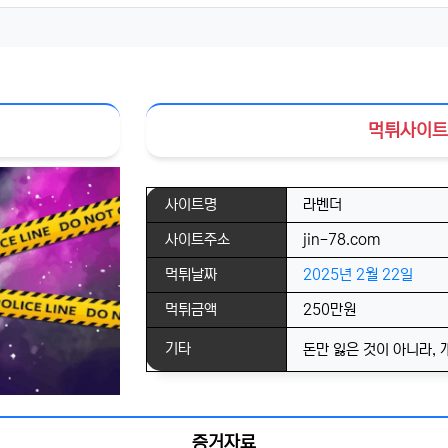
먹튀사이트
사이트명
라벤더
사이트주소
jin-78.com
먹튀날짜
2025년 2월 22일
먹튀금액
250만원
기타
돈만 잃은 것이 아니라,
증거자료