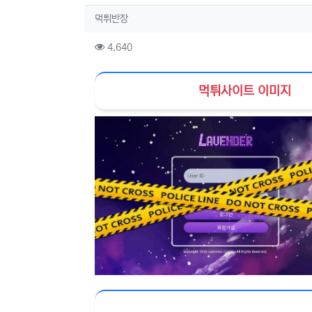
작성자 정보
작성
먹튀반장
컨텐츠 정보
조회
4,640
먹튀사이트 이미지
본문