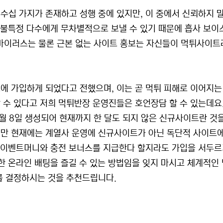
수십 가지가 존재하고 성행 중에 있지만, 이 중에서 신뢰하지 말
며 불특정 다수에게 무차별적으로 보낼 수 있기 때문에 흡사 보이
한 바이러스는 물론 근본 없는 사이트 홍보는 자신들이 먹튀사이트
에 가입하게 되었다고 전했으며, 이는 곧 먹튀 피해로 이어지
수 있다고 저희 먹튀반장 운영진들은 호언장담 할 수 있는데요.
 1월 8일 생성되어 현재까지 한 달도 되지 않은 신규사이트란 
만 현재에는 계열사 운영에 신규사이트가 아닌 독단적 사이트에
은 이벤트머니와 충전 보너스를 지급한다 할지라도 가입을 서두
전한 온라인 배팅을 즐길 수 있는 방법임을 잊지 마시고 체계적
를 결정하시는 것을 추천드립니다.