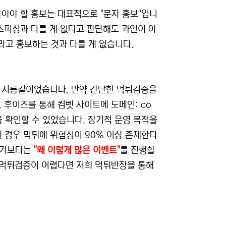
아야 할 홍보는 대표적으로 "문자 홍보"입니
스피싱과 다를 게 없다고 판단해도 과언이 아
라고 홍보하는 것과 다를 게 없습니다.
는 지름길이었습니다. 만약 간단한 먹튀검증을
 후이즈를 통해 컴벳 사이트에 도메인: co
것을 확인할 수 있었습니다. 장기적 운영 목적을
 경우 먹튀에 위험성이 90% 이상 존재한다
르기보다는
"왜 이렇게 많은 이벤트"
를 진행할
인 먹튀검증이 어렵다면 저희 먹튀반장을 통해