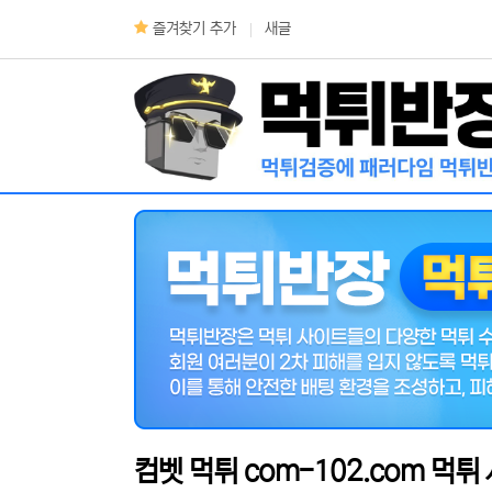
상단 네비
즐겨찾기 추가
새글
메인 메뉴
컴벳 먹튀 com-102.com 먹튀