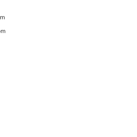
om
om