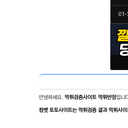
안녕하세요.
먹튀검증사이트 먹튀반장
입니
컴벳 토토사이트는 먹튀검증 결과 먹튀사이