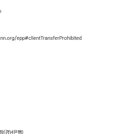
m
cann.org/epp#clientTransferProhibited
계좌(경남은행)