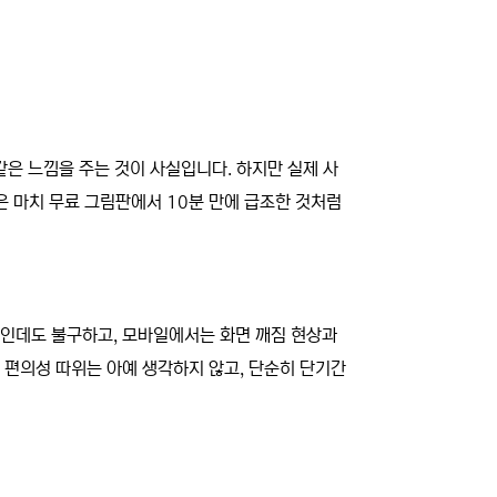
 같은 느낌을 주는 것이 사실입니다. 하지만 실제 사
은 마치 무료 그림판에서 10분 만에 급조한 것처럼
자인데도 불구하고, 모바일에서는 화면 깨짐 현상과
 편의성 따위는 아예 생각하지 않고, 단순히 단기간