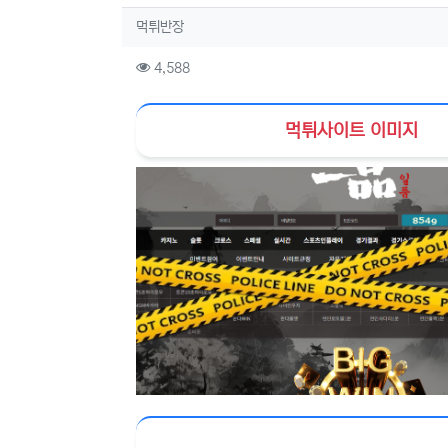
작성자 정보
작성
먹튀반장
컨텐츠 정보
조회
4,588
먹튀사이트 이미지
본문