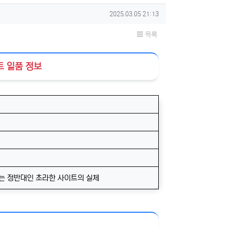
작성일
2025.03.05 21:13
목록
 일품 정보
는 정반대인 초라한 사이트의 실체