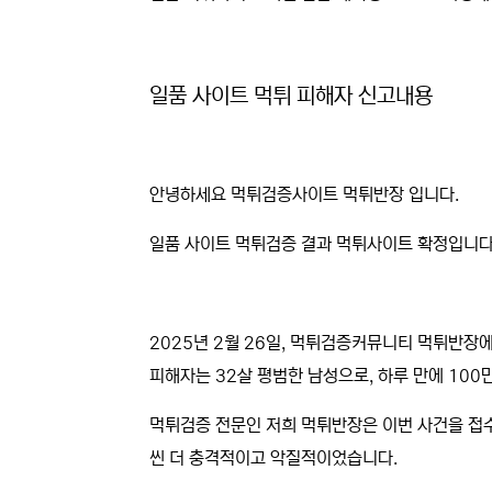
일품 사이트 먹튀 피해자 신고내용
안녕하세요 먹튀검증사이트 먹튀반장 입니다.
일품 사이트 먹튀검증 결과 먹튀사이트 확정입니다
2025년 2월 26일, 먹튀검증커뮤니티 먹튀반장
피해자는 32살 평범한 남성으로, 하루 만에 10
먹튀검증 전문인 저희 먹튀반장은 이번 사건을 접
씬 더 충격적이고 악질적이었습니다.