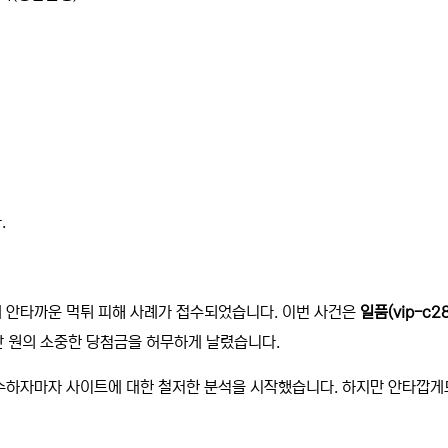
.
에 안타까운 먹튀 피해 사례가 접수되었습니다. 이번 사건은
일품(vip-c2
0만 원의 소중한 당첨금을 허무하게 날렸습니다.
수하자마자 사이트에 대한 철저한 분석을 시작했습니다. 하지만 안타깝게도