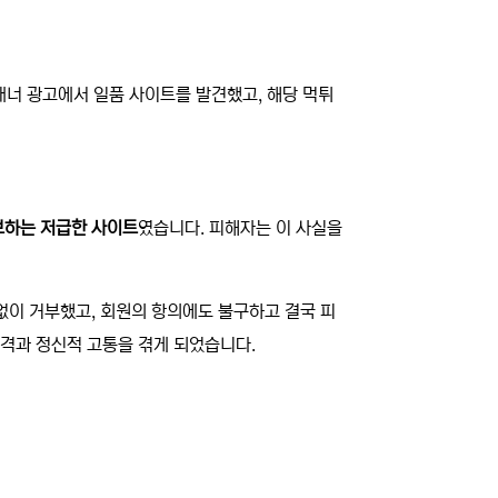
배너 광고에서 일품 사이트를 발견했고, 해당 먹튀
보하는 저급한 사이트
였습니다. 피해자는 이 사실을
없이 거부했고, 회원의 항의에도 불구하고 결국 피
격과 정신적 고통을 겪게 되었습니다.