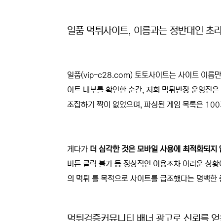
일품 먹튀사이트, 이름과는 정반대인 초
일품(vip-c28.com) 토토사이트는 사이트 이
이트 내부를 확인한 순간, 저희 먹튀반장 운영진은
조잡하기 짝이 없었으며, 파싱된 게임 목록은 10
게다가
더 심각한 것은 모바일 사용에 최적화되지 
버튼 클릭 불가 등 정상적인 이용조차 어려운 상황
의 먹튀 를 목적으로 사이트를 급조했다는 명백한
먹튀검증커뮤니티 배너 광고로 신뢰를 얻은