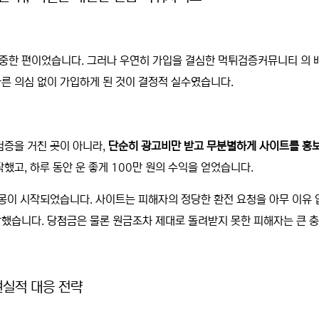
중한 편이었습니다. 그러나 우연히 가입을 결심한 먹튀검증커뮤니티 의 
른 의심 없이 가입하게 된 것이 결정적 실수였습니다.
검증을 거친 곳이 아니라,
단순히 광고비만 받고 무분별하게 사이트를 홍
작했고, 하루 동안 운 좋게 100만 원의 수익을 얻었습니다.
몽이 시작되었습니다. 사이트는 피해자의 정당한 환전 요청을 아무 이유 
했습니다. 당첨금은 물론 원금조차 제대로 돌려받지 못한 피해자는 큰 충
현실적 대응 전략