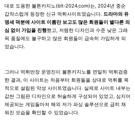
대로 도용한 볼튼카지노(blt-2024.com)는, 2024년 중순
갑작스럽게 등장한 신규 먹튀사이트였습니다.
드라마의 유
명세 덕분에 사이트 이름만 보고도 많은 회원들이 별다른 의
심 없이 가입을 진행
했고, 저렴한 디자인과 수준 낮은 그래
픽 품질에도 불구하고 많은 회원들이 급속히 가입하게 되
었습니다.
그러나 먹튀반장 운영진이 볼튼카지노를 면밀히 먹튀검증
한 결과, 이 사이트는 처음부터 회원들을 상대로 먹튀를 목
적으로 설립된 악성 사이트였습니다. 실제로 사이트 내부는
값싼 그림판 디자인으로 허술하게 구성되어 있었고, 심지어
제공되는 게임들마저 해외 저가 파싱 솔루션으로 급히 채
워진 모습을 확인할 수 있었습니다.