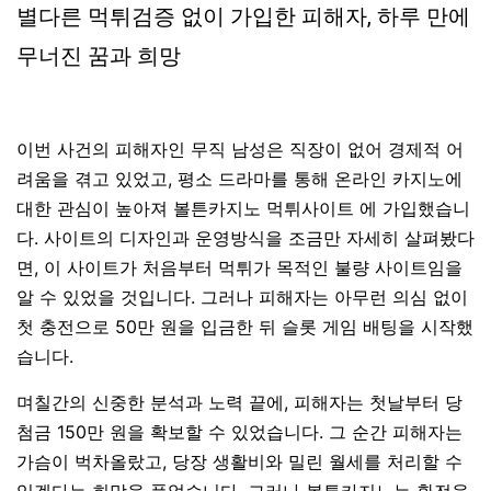
별다른 먹튀검증 없이 가입한 피해자, 하루 만에
무너진 꿈과 희망
이번 사건의 피해자인 무직 남성은 직장이 없어 경제적 어
려움을 겪고 있었고, 평소 드라마를 통해 온라인 카지노에
대한 관심이 높아져 볼튼카지노 먹튀사이트 에 가입했습니
다. 사이트의 디자인과 운영방식을 조금만 자세히 살펴봤다
면, 이 사이트가 처음부터 먹튀가 목적인 불량 사이트임을
알 수 있었을 것입니다. 그러나 피해자는 아무런 의심 없이
첫 충전으로 50만 원을 입금한 뒤 슬롯 게임 배팅을 시작했
습니다.
며칠간의 신중한 분석과 노력 끝에, 피해자는 첫날부터 당
첨금 150만 원을 확보할 수 있었습니다. 그 순간 피해자는
가슴이 벅차올랐고, 당장 생활비와 밀린 월세를 처리할 수