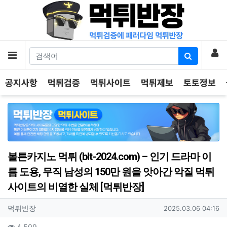
기
로
메뉴
공지사항
먹튀검증
먹튀사이트
먹튀제보
토토정보
볼튼카지노 먹튀 (blt-2024.com) – 인기 드라마 이
름 도용, 무직 남성의 150만 원을 앗아간 악질 먹튀
사이트의 비열한 실체 [먹튀반장]
작성자 정보
작성
작성일
먹튀반장
2025.03.06 04:16
컨텐츠 정보
조회
4,509