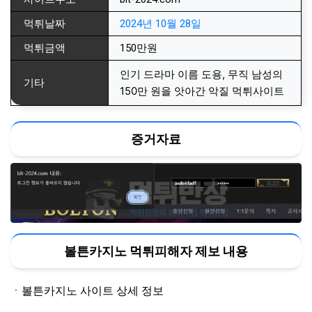
먹튀날짜
2024년 10월 28일
먹튀금액
150만원
인기 드라마 이름 도용, 무직 남성의
기타
150만 원을 앗아간 악질 먹튀사이트
본문
증거자료
볼튼카지노 먹튀피해자 제보 내용
ㆍ볼튼카지노 사이트 상세 정보