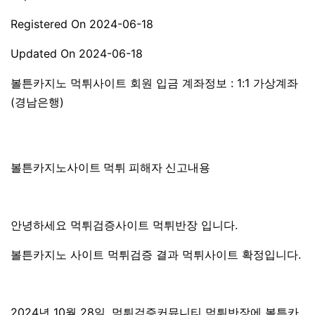
Registered On 2024-06-18
Updated On 2024-06-18
볼튼카지노 먹튀사이트 회원 입금 계좌정보 : 1:1 가상계좌
(경남은행)
볼튼카지노사이트 먹튀 피해자 신고내용
안녕하세요 먹튀검증사이트 먹튀반장 입니다.
볼튼카지노 사이트 먹튀검증 결과 먹튀사이트 확정입니다.
2024년 10월 28일, 먹튀검증커뮤니티 먹튀반장에 볼튼카