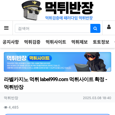
기
로
메뉴
공지사항
먹튀검증
먹튀사이트
먹튀제보
토토정보
라벨카지노 먹튀 label999.com 먹튀사이트 확정 -
먹튀반장
작성자 정보
작성
작성일
먹튀반장
2025.03.08 18:40
컨텐츠 정보
조회
4,485