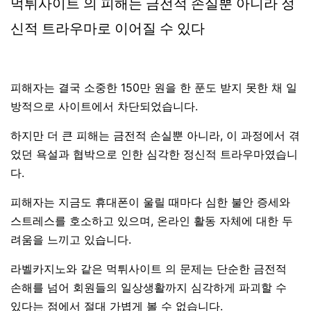
먹튀사이트 의 피해는 금전적 손실뿐 아니라 정
신적 트라우마로 이어질 수 있다
피해자는 결국 소중한 150만 원을 한 푼도 받지 못한 채 일
방적으로 사이트에서 차단되었습니다.
하지만 더 큰 피해는 금전적 손실뿐 아니라, 이 과정에서 겪
었던 욕설과 협박으로 인한 심각한 정신적 트라우마였습니
다.
피해자는 지금도 휴대폰이 울릴 때마다 심한 불안 증세와
스트레스를 호소하고 있으며, 온라인 활동 자체에 대한 두
려움을 느끼고 있습니다.
라벨카지노와 같은 먹튀사이트 의 문제는 단순한 금전적
손해를 넘어 회원들의 일상생활까지 심각하게 파괴할 수
있다는 점에서 절대 가볍게 볼 수 없습니다.