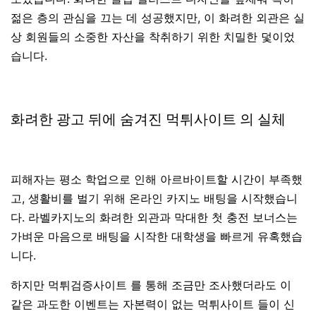
젊은 층의 관심을 끄는 데 성공했지만, 이 화려한 외관은 실
상 회원들의 소중한 자산을 착취하기 위한 치밀한 덫이었
습니다.
화려한 광고 뒤에 숨겨진 먹튀사이트 의 실체
피해자는 평소 학업으로 인해 아르바이트할 시간이 부족했
고, 생활비를 벌기 위해 온라인 카지노 배팅을 시작했습니
다. 라벨카지노의 화려한 외관과 막대한 첫 충전 보너스는
가벼운 마음으로 배팅을 시작한 대학생을 빠르게 유혹했습
니다.
하지만 먹튀검증사이트 를 통해 조금만 조사했더라도 이
같은 과도한 이벤트는 자본력이 없는 먹튀사이트 들이 신