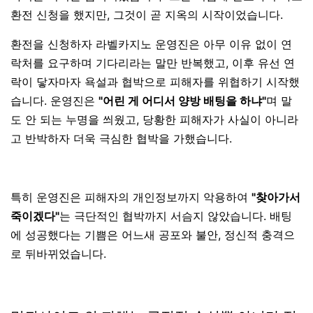
환전 신청을 했지만, 그것이 곧 지옥의 시작이었습니다.
환전을 신청하자 라벨카지노 운영진은 아무 이유 없이 연
락처를 요구하며 기다리라는 말만 반복했고, 이후 유선 연
락이 닿자마자 욕설과 협박으로 피해자를 위협하기 시작했
습니다. 운영진은
"어린 게 어디서 양방 배팅을 하냐"
며 말
도 안 되는 누명을 씌웠고, 당황한 피해자가 사실이 아니라
고 반박하자 더욱 극심한 협박을 가했습니다.
특히 운영진은 피해자의 개인정보까지 악용하여
"찾아가서
죽이겠다"
는 극단적인 협박까지 서슴지 않았습니다. 배팅
에 성공했다는 기쁨은 어느새 공포와 불안, 정신적 충격으
로 뒤바뀌었습니다.