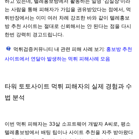
하고 있는데, 텔레홍보방에서 활동하는 일명 '김실장'이라
는 사람을 통해 피해자가 가입을 권유받았다는 점에서, 먹
튀반장에서는 이미 여러 차례 강조한 바와 같이 텔레홍보
방 추천 사이트는 절대로 신뢰해서는 안 된다는 점을 다시
한번 강력히 경고드립니다.
먹튀검증커뮤니티 내 관련 피해 사례 보기:
홍보방 추천
사이트에서 연달아 발생하는 먹튀 피해사례 모음
타워 토토사이트 먹튀 피해자의 실제 경험과 수
법 분석
이번 먹튀 피해자는 33살 소프트웨어 개발자 A씨로, 평소
텔레홍보방에서 배팅 팁이나 사이트 추천을 자주 받아왔다