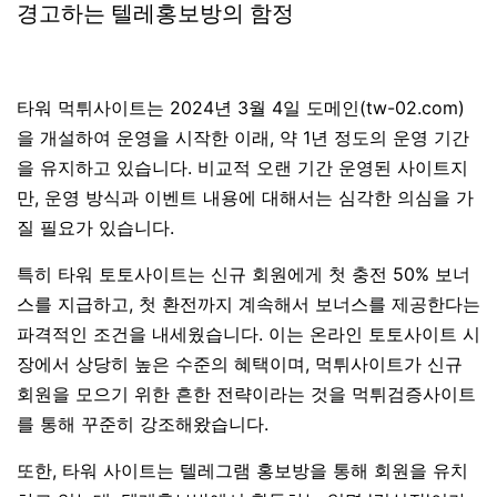
경고하는 텔레홍보방의 함정
타워 먹튀사이트는 2024년 3월 4일 도메인(tw-02.com)
을 개설하여 운영을 시작한 이래, 약 1년 정도의 운영 기간
을 유지하고 있습니다. 비교적 오랜 기간 운영된 사이트지
만, 운영 방식과 이벤트 내용에 대해서는 심각한 의심을 가
질 필요가 있습니다.
특히 타워 토토사이트는 신규 회원에게 첫 충전 50% 보너
스를 지급하고, 첫 환전까지 계속해서 보너스를 제공한다는
파격적인 조건을 내세웠습니다. 이는 온라인 토토사이트 시
장에서 상당히 높은 수준의 혜택이며, 먹튀사이트가 신규
회원을 모으기 위한 흔한 전략이라는 것을 먹튀검증사이트
를 통해 꾸준히 강조해왔습니다.
또한, 타워 사이트는 텔레그램 홍보방을 통해 회원을 유치