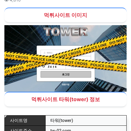
먹튀사이트 이미지
먹튀사이트 타워(tower) 정보
사이트명
타워(tower)
사이트주소
tw-02.com