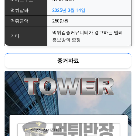
먹튀날짜
2025년 3월 14일
먹튀금액
250만원
먹튀검증커뮤니티가 경고하는 텔레
기타
홍보방의 함정
본문
증거자료