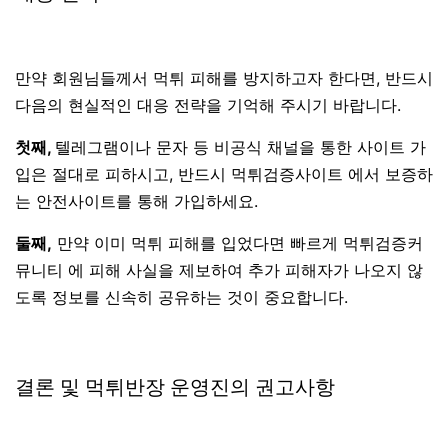
만약 회원님들께서 먹튀 피해를 방지하고자 한다면, 반드시
다음의 현실적인 대응 전략을 기억해 주시기 바랍니다.
첫째,
텔레그램이나 문자 등 비공식 채널을 통한 사이트 가
입은 절대로 피하시고, 반드시 먹튀검증사이트 에서 보증하
는 안전사이트를 통해 가입하세요.
둘째,
만약 이미 먹튀 피해를 입었다면 빠르게 먹튀검증커
뮤니티 에 피해 사실을 제보하여 추가 피해자가 나오지 않
도록 정보를 신속히 공유하는 것이 중요합니다.
결론 및 먹튀반장 운영진의 권고사항