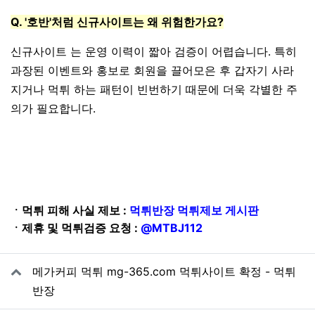
Q. '호반'처럼 신규사이트는 왜 위험한가요
?
신규사이트 는 운영 이력이 짧아 검증이 어렵습니다. 특히
과장된 이벤트와 홍보로 회원을 끌어모은 후 갑자기 사라
지거나 먹튀 하는 패턴이 빈번하기 때문에 더욱 각별한 주
의가 필요합니다.
ㆍ먹튀 피해 사실 제보 :
먹튀반장 먹튀제보 게시판
ㆍ제휴 및 먹튀검증 요청 :
@MTBJ112
관련자료
메가커피 먹튀 mg-365.com 먹튀사이트 확정 - 먹튀
반장