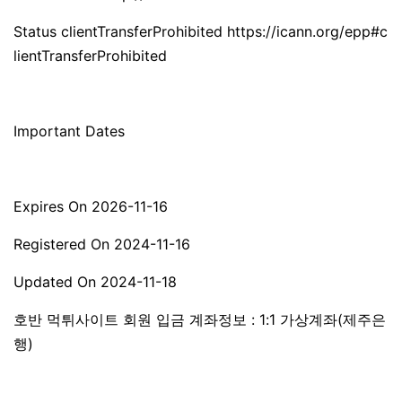
Status clientTransferProhibited https://icann.org/epp#c
lientTransferProhibited
Important Dates
Expires On 2026-11-16
Registered On 2024-11-16
Updated On 2024-11-18
호반 먹튀사이트 회원 입금 계좌정보 : 1:1 가상계좌(제주은
행)