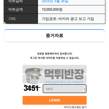
먹튀날짜
2025년 3월 26일
먹튀금액
10,000,000원
가입경로: 바카라 광고 보고 가입
기타
본문
증거자료