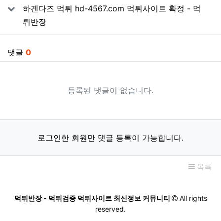
하겐다즈 먹튀 hd-4567.com 먹튀사이트 확정 - 먹
튀반장
댓글
0
등록된 댓글이 없습니다.
로그인한 회원만 댓글 등록이 가능합니다.
목록
먹튀반장 - 먹튀검증 먹튀사이트 최신정보 커뮤니티
All rights
reserved.