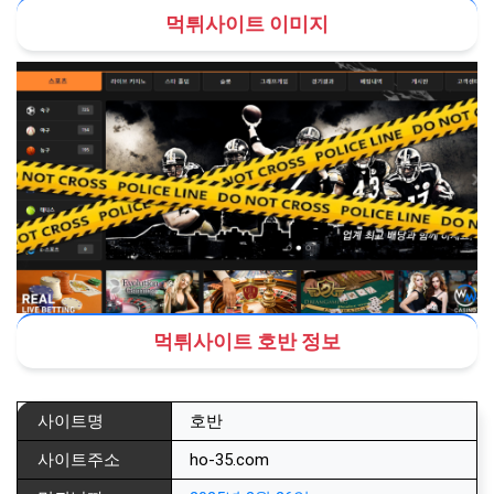
먹튀사이트 이미지
먹튀사이트 호반 정보
사이트명
호반
사이트주소
ho-35.com