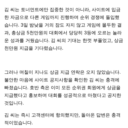
김 씨는 토너먼트에만 집중한 것이 아니라, 사이트에 입금
한 자금으로 다른 게임까지 진행하며 순위 경쟁에 돌입했
습니다. 3일 밤낮을 거의 잠도 자지 않고 게임에 몰두한 결
과, 총상금 5천만원의 대회에서 당당히 3등에 오르는 놀라
운 성과를 거뒀습니다. 김 씨의 기대는 한껏 부풀었고, 상금
천만원 지급을 기다렸습니다.
그러나 며칠이 지나도 상금 지급 연락은 오지 않았습니다.
불안한 마음에 사이트 공지사항을 확인한 김 씨는 충격에
빠졌습니다. 호반 측은 이미 모든 순위권 회원에게 상금을
지급했다고 홍보하며 대회를 성공적으로 마쳤다고 공지한
것입니다.
김 씨는 즉시 고객센터에 항의했지만, 돌아온 답변은 충격
적이었습니다.