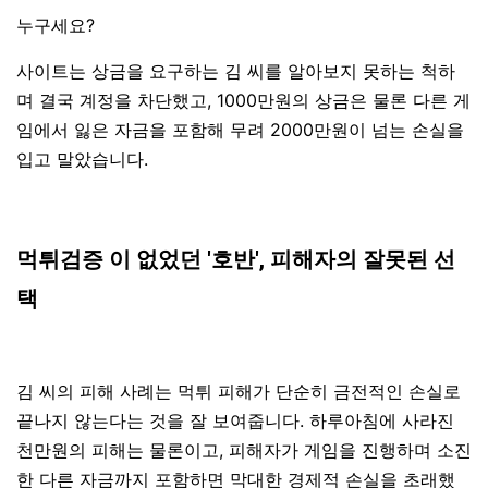
누구세요?
사이트는 상금을 요구하는 김 씨를 알아보지 못하는 척하
며 결국 계정을 차단했고, 1000만원의 상금은 물론 다른 게
임에서 잃은 자금을 포함해 무려 2000만원이 넘는 손실을
입고 말았습니다.
먹튀검증 이 없었던 '호반', 피해자의 잘못된 선
택
김 씨의 피해 사례는 먹튀 피해가 단순히 금전적인 손실로
끝나지 않는다는 것을 잘 보여줍니다. 하루아침에 사라진
천만원의 피해는 물론이고, 피해자가 게임을 진행하며 소진
한 다른 자금까지 포함하면 막대한 경제적 손실을 초래했