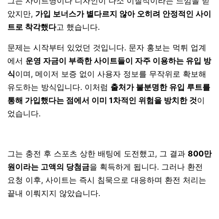
그는 사이트명이나 디자인이 다소 이질적이라는 느낌을 받
았지만,
가입 보너스가 별다르지 않아 오히려 안정적인 사이
트로 착각했다
고 했습니다.
문제는 시작부터 있었던 것입니다. 문자 홍보는 먹튀 업계
에서
운영 자금이 부족한 사이트들이 자주 이용하는 유입 방
식
이며, 메이저 보증 없이 사용자 정보를 무작위로 확보해
유도하는 방식입니다. 이처럼
출처가 불분명한 유입 루트를
통해 가입했다는 점에서 이미 1차적인 위험을 방치한 것
이
었습니다.
그는 충전 후 스포츠 상한 배팅에 도전했고, 그 결과
800만
원이라는 고액의 당첨금
을 획득하게 됩니다. 그러나 환전
요청 이후, 사이트는 즉시 침묵으로 대응하며 환전 처리는
끝내 이뤄지지 않았습니다.