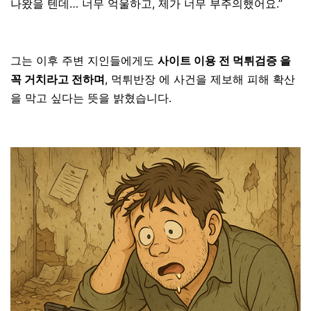
나왔을 텐데… 너무 억울하고, 제가 너무 부주의했어요.”
그는 이후 주변 지인들에게도
사이트 이용 전 먹튀검증 을
꼭 거치라고 전하며
, 먹튀반장 에 사건을 제보해 피해 확산
을 막고 싶다는 뜻을 밝혔습니다.