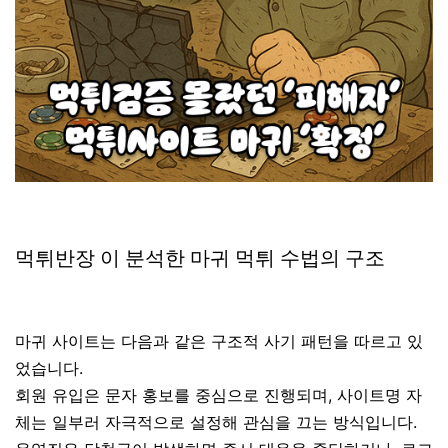
먹튀반장 이 분석한 마귀 먹튀 수법의 구조
마귀 사이트는 다음과 같은 구조적 사기 패턴을 따르고 있
었습니다.
회원 유입은 문자 홍보를 중심으로 진행되며, 사이트명 자
체는 일부러 자극적으로 설정해 관심을 끄는 방식입니다.