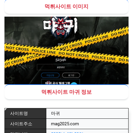
먹튀사이트 이미지
먹튀사이트 마귀 정보
사이트명
마귀
사이트주소
mag2025.com