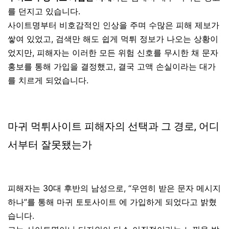
를 던지고 있습니다.
사이트명부터 비호감적인 인상을 주며 수많은 피해 제보가
쌓여 있었고, 검색만 해도 쉽게 먹튀 정보가 나오는 상황이
었지만, 피해자는 이러한 모든 위험 신호를 무시한 채 문자
홍보를 통해 가입을 결정했고, 결국 고액 손실이라는 대가
를 치르게 되었습니다.
마귀 먹튀사이트 피해자의 선택과 그 경로, 어디
서부터 잘못됐는가
피해자는 30대 후반의 남성으로, “우연히 받은 문자 메시지
하나”를 통해 마귀 토토사이트 에 가입하게 되었다고 밝혔
습니다.