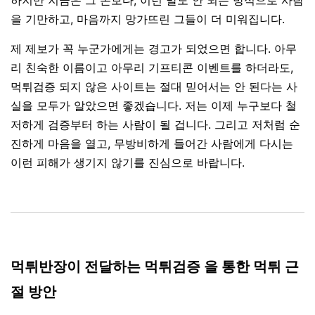
하지만 지금은 그 돈보다, 이런 말도 안 되는 방식으로 사람
을 기만하고, 마음까지 망가뜨린 그들이 더 미워집니다.
제 제보가 꼭 누군가에게는 경고가 되었으면 합니다. 아무
리 친숙한 이름이고 아무리 기프티콘 이벤트를 하더라도,
먹튀검증 되지 않은 사이트는 절대 믿어서는 안 된다는 사
실을 모두가 알았으면 좋겠습니다. 저는 이제 누구보다 철
저하게 검증부터 하는 사람이 될 겁니다. 그리고 저처럼 순
진하게 마음을 열고, 무방비하게 들어간 사람에게 다시는
이런 피해가 생기지 않기를 진심으로 바랍니다.
먹튀반장이 전달하는 먹튀검증 을 통한 먹튀 근
절 방안