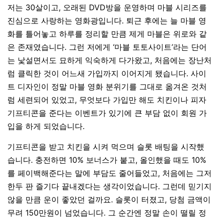
저는 30살이고, 오래된 DVD방을 운영하며 마블 시리즈를
진심으로 사랑하는 영화광입니다. 퇴근 후에는 늘 마블 영
화를 틀어놓고 하루를 정리할 만큼 제게 마블은 위로와 같
은 존재였습니다. 그런 저에게 ‘마블 토토사이트’라는 단어
는 낯설면서도 묘하게 익숙하게 다가왔고, 처음에는 장난처
럼 클릭한 것이 어느새 가입까지 이어지게 됐습니다. 사이
트 디자인이 정말 마블 영화 분위기를 그대로 옮겨온 것처
럼 세련되어 있었고, 무엇보다 가입만 해도 치킨이나 피자
기프티콘을 준다는 이벤트가 있기에 큰 부담 없이 회원 가
입을 하게 되었습니다.
기프티콘을 받고 치킨을 시켜 먹으며 슬롯 배팅을 시작했
습니다. 충전하면 10% 보너스가 붙고, 올인했을 때도 10%
를 페이백해준다는 말에 부담도 줄어들었고, 처음에는 그저
한두 판 즐기다 끝내겠다는 생각이었습니다. 그런데 믿기지
않을 만큼 운이 좋았던 걸까요. 슬롯이 터졌고, 당첨 금액이
무려 150만원이 넘었습니다. 그 순간엔 정말 손이 떨릴 정