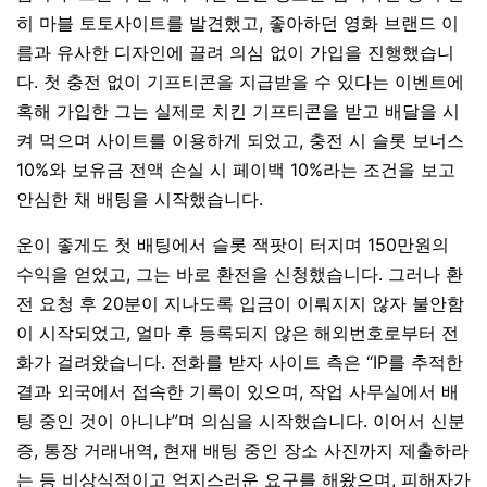
히 마블 토토사이트를 발견했고, 좋아하던 영화 브랜드 이
름과 유사한 디자인에 끌려 의심 없이 가입을 진행했습니
다. 첫 충전 없이 기프티콘을 지급받을 수 있다는 이벤트에
혹해 가입한 그는 실제로 치킨 기프티콘을 받고 배달을 시
켜 먹으며 사이트를 이용하게 되었고, 충전 시 슬롯 보너스
10%와 보유금 전액 손실 시 페이백 10%라는 조건을 보고
안심한 채 배팅을 시작했습니다.
운이 좋게도 첫 배팅에서 슬롯 잭팟이 터지며 150만원의
수익을 얻었고, 그는 바로 환전을 신청했습니다. 그러나 환
전 요청 후 20분이 지나도록 입금이 이뤄지지 않자 불안함
이 시작되었고, 얼마 후 등록되지 않은 해외번호로부터 전
화가 걸려왔습니다. 전화를 받자 사이트 측은 “IP를 추적한
결과 외국에서 접속한 기록이 있으며, 작업 사무실에서 배
팅 중인 것이 아니냐”며 의심을 시작했습니다. 이어서 신분
증, 통장 거래내역, 현재 배팅 중인 장소 사진까지 제출하라
는 등 비상식적이고 억지스러운 요구를 해왔으며, 피해자가