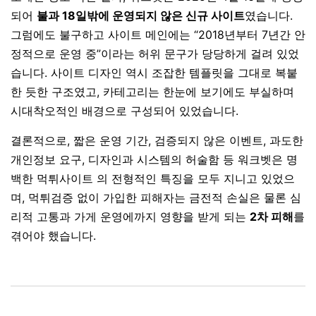
되어
불과 18일밖에 운영되지 않은 신규 사이트
였습니다.
그럼에도 불구하고 사이트 메인에는 “2018년부터 7년간 안
정적으로 운영 중”이라는 허위 문구가 당당하게 걸려 있었
습니다. 사이트 디자인 역시 조잡한 템플릿을 그대로 복붙
한 듯한 구조였고, 카테고리는 한눈에 보기에도 부실하며
시대착오적인 배경으로 구성되어 있었습니다.
결론적으로, 짧은 운영 기간, 검증되지 않은 이벤트, 과도한
개인정보 요구, 디자인과 시스템의 허술함 등 워크벳은 명
백한 먹튀사이트 의 전형적인 특징을 모두 지니고 있었으
며, 먹튀검증 없이 가입한 피해자는 금전적 손실은 물론 심
리적 고통과 가게 운영에까지 영향을 받게 되는
2차 피해
를
겪어야 했습니다.