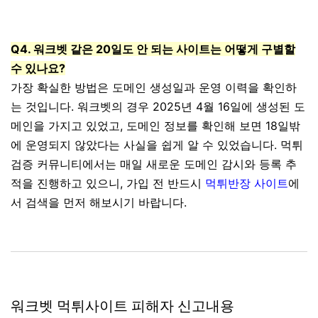
Q4. 워크벳 같은 20일도 안 되는 사이트는 어떻게 구별할
수 있나요?
가장 확실한 방법은 도메인 생성일과 운영 이력을 확인하
는 것입니다. 워크벳의 경우 2025년 4월 16일에 생성된 도
메인을 가지고 있었고, 도메인 정보를 확인해 보면 18일밖
에 운영되지 않았다는 사실을 쉽게 알 수 있었습니다. 먹튀
검증 커뮤니티에서는 매일 새로운 도메인 감시와 등록 추
적을 진행하고 있으니, 가입 전 반드시
먹튀반장 사이트
에
서 검색을 먼저 해보시기 바랍니다.
워크벳 먹튀사이트 피해자 신고내용