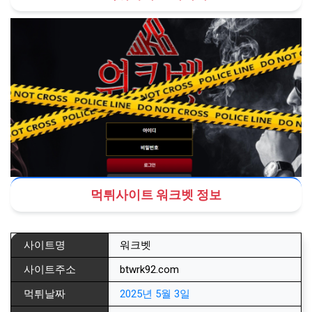
먹튀사이트 워크벳 정보
사이트명
워크벳
사이트주소
btwrk92.com
먹튀날짜
2025년 5월 3일