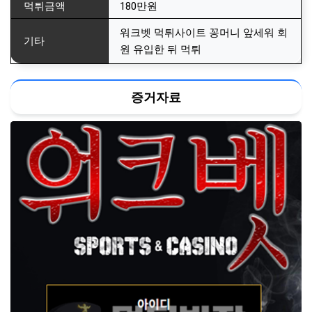
먹튀금액
180만원
워크벳 먹튀사이트 꽁머니 앞세워 회
기타
원 유입한 뒤 먹튀
본문
증거자료