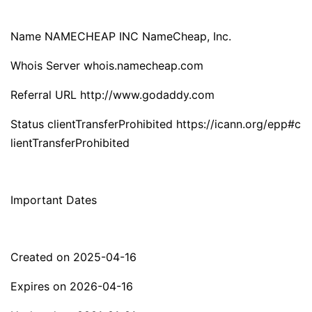
Name NAMECHEAP INC NameCheap, Inc.
Whois Server whois.namecheap.com
Referral URL http://www.godaddy.com
Status clientTransferProhibited https://icann.org/epp#c
lientTransferProhibited
Important Dates
Created on 2025-04-16
Expires on 2026-04-16