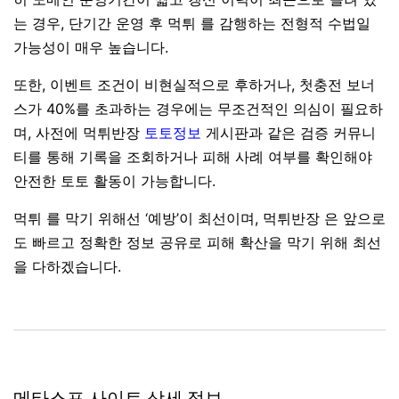
는 경우, 단기간 운영 후 먹튀 를 감행하는 전형적 수법일
가능성이 매우 높습니다.
또한, 이벤트 조건이 비현실적으로 후하거나, 첫충전 보너
스가 40%를 초과하는 경우에는 무조건적인 의심이 필요하
며, 사전에
먹튀반장
토토정보
게시판
과 같은 검증 커뮤니
티를 통해 기록을 조회하거나 피해 사례 여부를 확인해야
안전한 토토 활동이 가능합니다.
먹튀 를 막기 위해선 ‘예방’이 최선이며, 먹튀반장 은 앞으로
도 빠르고 정확한 정보 공유로 피해 확산을 막기 위해 최선
을 다하겠습니다.
메타스포 사이트 상세 정보