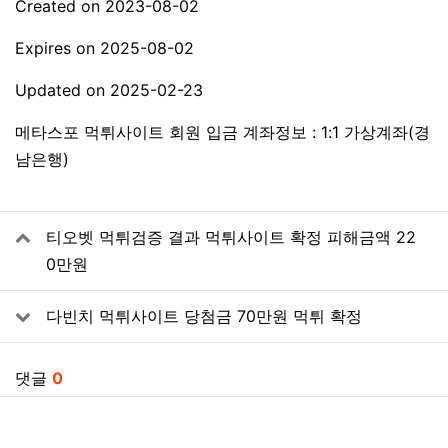
Created on 2023-08-02
Expires on 2025-08-02
Updated on 2025-02-23
메타스포 먹튀사이트 회원 입금 계좌정보 : 1:1 가상계좌(경
남은행)
관련자료
티오벳 먹튀검증 결과 먹튀사이트 확정 피해금액 22
0만원
다빈치 먹튀사이트 당첨금 70만원 먹튀 확정
댓글
0