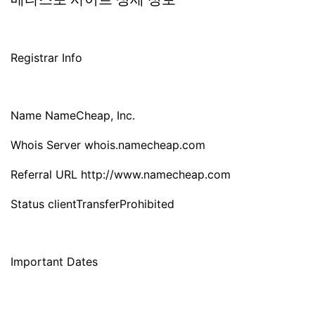
Registrar Info
Name NameCheap, Inc.
Whois Server whois.namecheap.com
Referral URL http://www.namecheap.com
Status clientTransferProhibited
Important Dates