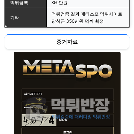
먹튀금액
350만원
먹튀검증 결과 메타스포 먹튀사이트
기타
당첨금 350만원 먹튀 확정
본문
증거자료