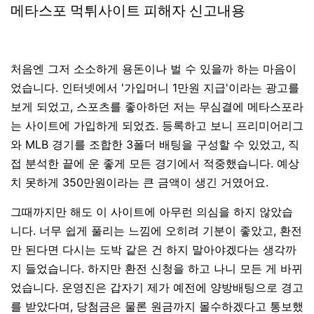
메타스포 먹튀사이트 피해자 신고내용
처음엔 그저 소소하게 용돈이나 벌 수 있을까 하는 마음이
었습니다. 인터넷에서 '가입머니 1만원 지급'이라는 광고를
보게 되었고, 스포츠를 좋아하던 저는 무심결에 메타스포라
는 사이트에 가입하게 되었죠. 등록하고 보니 프리미어리그
와 MLB 경기를 조합한 3폴더 배팅을 구성할 수 있었고, 직
접 분석한 끝에 운 좋게 모든 경기에서 적중했습니다. 예상
치 못하게 350만원이라는 큰 금액이 생긴 거였어요.
그때까지만 해도 이 사이트에 아무런 의심을 하지 않았습
니다. 너무 쉽게 풀리는 느낌에 오히려 기분이 좋았고, 환전
만 된다면 다시는 도박 같은 건 하지 말아야겠다는 생각까
지 들었습니다. 하지만 환전 신청을 하고 나니 모든 게 바뀌
었습니다. 운영진은 갑자기 제가 예전에 양방배팅으로 경고
를 받았다며, 당첨금은 물론 원금까지 몰수하겠다고 통보했