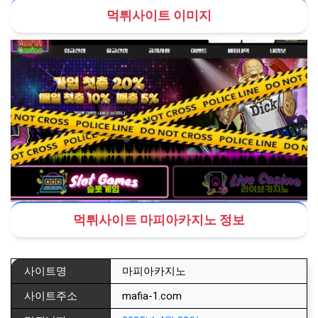
먹튀사이트 이미지
먹튀사이트 마피아카지노 정보
사이트명
마피아카지노
사이트주소
mafia-1.com