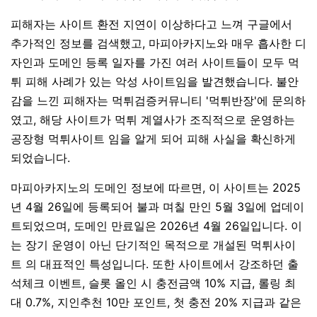
피해자는 사이트 환전 지연이 이상하다고 느껴 구글에서
추가적인 정보를 검색했고, 마피아카지노와 매우 흡사한 디
자인과 도메인 등록 일자를 가진 여러 사이트들이 모두 먹
튀 피해 사례가 있는 악성 사이트임을 발견했습니다. 불안
감을 느낀 피해자는 먹튀검증커뮤니티 '먹튀반장'에 문의하
였고, 해당 사이트가 먹튀 계열사가 조직적으로 운영하는
공장형 먹튀사이트 임을 알게 되어 피해 사실을 확신하게
되었습니다.
마피아카지노의 도메인 정보에 따르면, 이 사이트는 2025
년 4월 26일에 등록되어 불과 며칠 만인 5월 3일에 업데이
트되었으며, 도메인 만료일은 2026년 4월 26일입니다. 이
는 장기 운영이 아닌 단기적인 목적으로 개설된 먹튀사이
트 의 대표적인 특성입니다. 또한 사이트에서 강조하던 출
석체크 이벤트, 슬롯 올인 시 충전금액 10% 지급, 롤링 최
대 0.7%, 지인추천 10만 포인트, 첫 충전 20% 지급과 같은