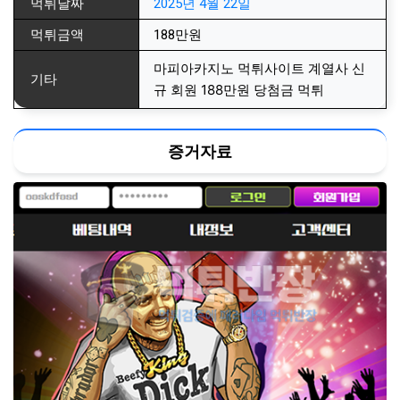
먹튀날짜
2025년 4월 22일
먹튀금액
188만원
마피아카지노 먹튀사이트 계열사 신
기타
규 회원 188만원 당첨금 먹튀
본문
증거자료