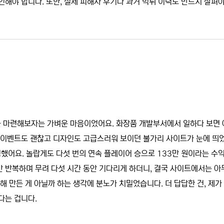
인해야 합니다. 또한, 실제 피해자 후기나 과거 먹튀 이력도 반드시 살펴야
 마련해보자는 가벼운 마음이었어요. 화장품 개발부서에서 일하다 보면 
전 이벤트도 괜찮고 디자인도 고급스러워 보이던 불가리 사이트가 눈에 띄
어요. 놀랍게도 다섯 번의 연속 플레이어 승으로 133만 원이라는 수익을
 반복하며 무려 다섯 시간 동안 기다리게 하더니, 결국 사이트에서는 아
해 만든 게 아닐까 하는 생각에 분노가 치밀었습니다. 더 답답한 건, 제
다는 겁니다.