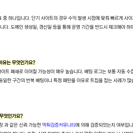
 중 하나입니다. 단기 사이트의 경우 수익 발생 시점에 맞춰 빠르게 
니다. 도메인 생성일, 갱신일 등을 통해 운영 기간을 반드시 체크해야 하
 이유는 무엇인가요?
 사이트 폐쇄로 이어질 가능성이 매우 높습니다. 배팅 로그는 보통 자동 
동일한 구간의 반복 배팅이나 특정 패턴을 이유로 트집을 잡는 사례가 많
 무엇인가요?
장 과 같은 신뢰 가능한
먹튀검증커뮤니티
에 의해 검증되었는지 여부입니다