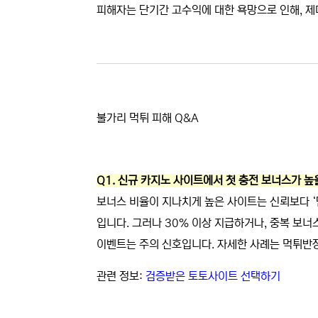
피해자는 단기간 고수익에 대한 욕망으로 인해, 제
불가리 먹튀 피해 Q&A
Q1. 신규 카지노 사이트에서 첫 충전 보너스가 
보너스 비율이 지나치게 높은 사이트는 신뢰보다 ‘
입니다. 그러나 30% 이상 지급하거나, 중복 보
이벤트는 주의 신호입니다. 자세한 사례는
먹튀반장
관련 정보:
검증받은 토토사이트 선택하기