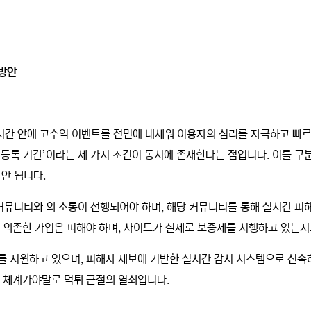
 방안
짧은 시간 안에 고수익 이벤트를 전면에 내세워 이용자의 심리를 자극하고 
도메인 등록 기간’이라는 세 가지 조건이 동시에 존재한다는 점입니다. 이를 
안 됩니다.
뮤니티와 의 소통이 선행되어야 하며, 해당 커뮤니티를 통해 실시간 피해 
게 의존한 가입은 피해야 하며, 사이트가 실제로 보증제를 시행하고 있는
를 지원하고 있으며, 피해자 제보에 기반한 실시간 감시 시스템으로 신속하
시 체계가야말로 먹튀 근절의 열쇠입니다.