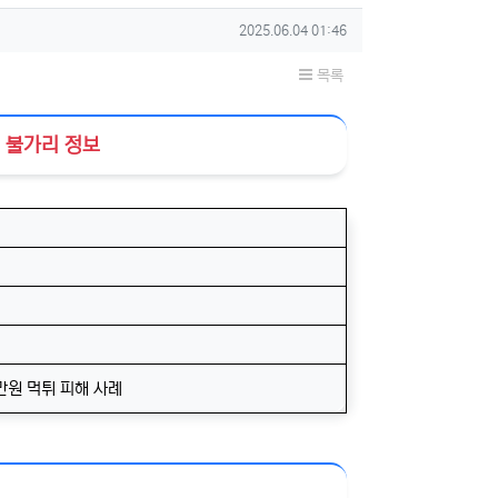
작성일
2025.06.04 01:46
목록
 불가리 정보
만원 먹튀 피해 사례