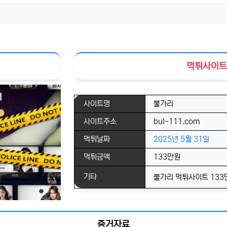
먹튀사이트
사이트명
불가리
사이트주소
bul-111.com
먹튀날짜
2025년 5월 31일
먹튀금액
133만원
기타
불가리 먹튀사이트 133
증거자료