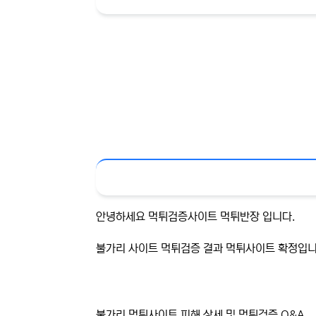
안녕하세요 먹튀검증사이트 먹튀반장 입니다.
불가리 사이트 먹튀검증 결과 먹튀사이트 확정입니
불가리 먹튀사이트 피해 상세 및 먹튀검증 Q&A