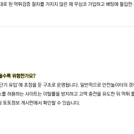
대로 된 먹튀검증 절차를 거치지 않은 채 무심코 가입하고 배팅에 돌입한 
높을수록 위험한가요?
단기 유입’에 초점을 둔 구조로 운영됩니다. 일반적으로 안전놀이터의 경우
너스를 허용하는 사이트는 이탈률을 방지하고 고액 충전을 유도한 뒤 먹튀 
 토토정보 게시판
에서 확인할 수 있습니다.