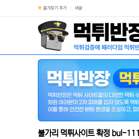
상단 네비
즐겨찾기 추가
새글
메인 메뉴
불가리 먹튀사이트 확정 bul-11