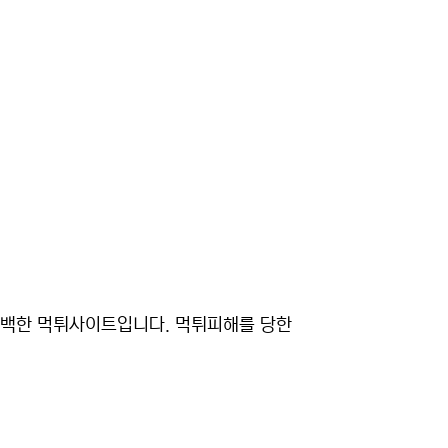
 명백한 먹튀사이트입니다. 먹튀피해를 당한