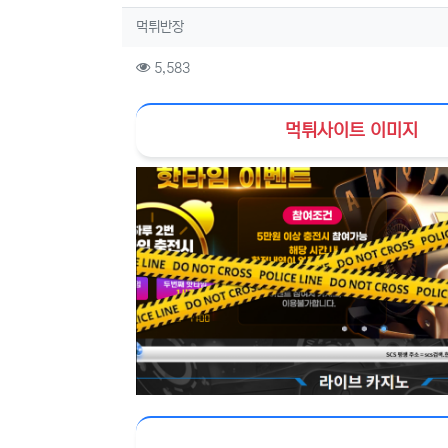
작성자 정보
작성
먹튀반장
컨텐츠 정보
조회
5,583
먹튀사이트 이미지
본문