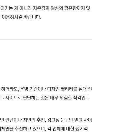
앗아가는 게 아니라 자존감과 일상의 평온함까지 앗
 이용하시길 바랍니다.
 하더라도, 운영 기간이나 디자인 퀄리티를 절대 신
 토토사이트로 판단하는 것은 매우 위험한 착각입니
인 판단이나 지인의 추천, 광고성 문구만 믿고 사이
체만을 추천하고 있으며, 각 업체에 대한 정기적