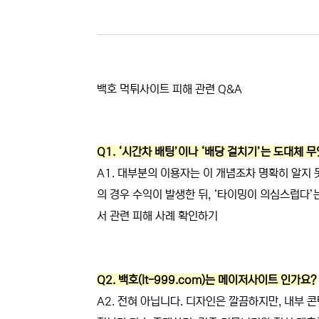
백호 먹튀사이트 피해 관련 Q&A
Q1. ‘시간차 배팅’이나 ‘배당 걸치기’는 도대체 
A1. 대부분의 이용자는 이 개념조차 명확히 알지
의 경우 수익이 발생한 뒤, ‘타이밍이 의심스럽다
서 관련 피해 사례 확인하기
Q2. 백호(lt-999.com)는 메이저사이트 인가요?
A2. 전혀 아닙니다. 디자인은 깔끔하지만, 내부