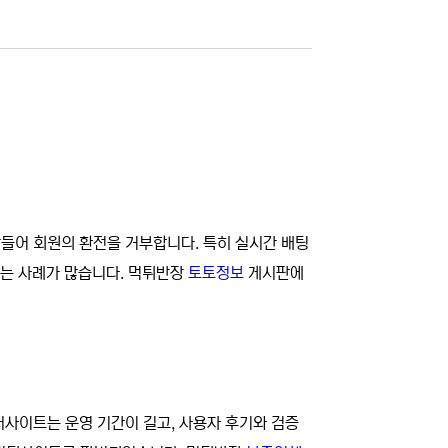
만들어 회원의 환전을 거부합니다. 특히 실시간 배팅
하는 사례가 많습니다.
먹튀반장
토토정보
게시판에
저사이트는 운영 기간이 길고, 사용자 후기와 검증