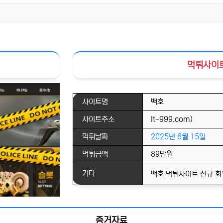
먹튀사이트
사이트명
백호
사이트주소
lt-999.com)
먹튀날짜
2025년 6월 15일
먹튀금액
89만원
기타
백호 먹튀사이트 신규 회
증거자료