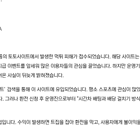
A
’라는 이름의 토토사이트에서 발생한 먹튀 피해가 접수되었습니다. 해당 사이트
 지급 이벤트를 앞세워 많은 이용자들의 관심을 끌었습니다. 하지만 운영
어온 사실이 뒤늦게 밝혀졌습니다.
트’ 검색을 통해 이 사이트에 유입되었습니다. 평소 스포츠에 관심이 많았
. 그러나 환전 신청 후 운영진으로부터 "시간차 배팅과 배당 걸치기 방
입니다. 수익이 발생하면 트집을 잡아 환전을 막고, 사용자에게 불이익