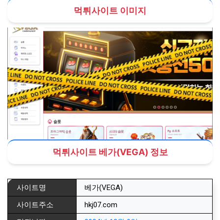
먹튀사이트 이미지
먹튀사이트 베가(VEGA) 정보
사이트명
베가(VEGA)
사이트주소
hkj07.com