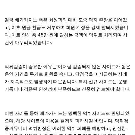
결국 베가카지노 측은 회원과의 대화 도중 억지 주장을 이어갔
고, 이후 원금 환급도 거부하며 회원 계정을 강제 탈퇴시켰습니
다. 이로 인해 총 45만 원에 달하는 금액이 먹튀로 처리되며 사
건이 마무리되었습니다.
먹튀검증이 중요한 이유는 이처럼 검증되지 않은 사이트가 짧은
운영 기간을 무기로 회원을 속이고, 당첨금을 미지급하는 사례
가 지속적으로 발생하기 때문입니다. 특히 신규 사이트는 운영
기록이나 검증된 안전성이 부족하므로 신중히 검토해야 합니다.
이번 사례를 통해 베가카지노는 명백한 먹튀사이트로 판명되었
으며, 해당 사이트의 이용을 철저히 피하시길 바랍니다. 먹튀검
증커뮤니티 먹튀반장은 이러한 먹튀 피해를 예방하고, 안전한