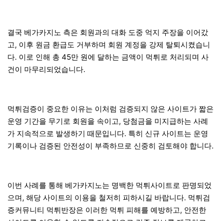
결국 베가카지노 측은 회원과의 대화 도중 억지 주장을 이어갔
고, 이후 원금 환급도 거부하며 회원 계정을 강제 탈퇴시켰습니
다. 이로 인해 총 45만 원에 달하는 금액이 먹튀로 처리되며 사
건이 마무리되었습니다.
먹튀검증이 중요한 이유는 이처럼 검증되지 않은 사이트가 짧은
운영 기간을 무기로 회원을 속이고, 당첨금을 미지급하는 사례
가 지속적으로 발생하기 때문입니다. 특히 신규 사이트는 운영
기록이나 검증된 안전성이 부족하므로 신중히 검토해야 합니다.
이번 사례를 통해 베가카지노는 명백한 먹튀사이트로 판명되었
으며, 해당 사이트의 이용을 철저히 피하시길 바랍니다. 먹튀검
증커뮤니티 먹튀반장은 이러한 먹튀 피해를 예방하고, 안전한