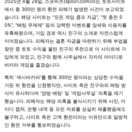
2025년 6월 28일, 스포비즈(spo01.com)라는 토토사이트
에서 총 300만 원의 환전 피해가 발생한 사건이 보고되었
습니다. 해당 사이트는 "모든 게임 콤프 지급", "첫 충전 5
0%", "배팅 무제제" 등의 강력한 이벤트를 앞세워 이용자를
유혹해왔으며, 가입 경로 역시 친구의 소개로 자연스럽게
이어졌습니다. 피해자는 결혼 자금을 마련하기 위해 부업을
찾던 중 토토 수익을 올린 친구의 추천으로 이 사이트에 가
입하게 되었고, 친구와 함께 사무실에서 각자의 아이디로
바카라 게임을 즐겼습니다.
특히 '섹시바카라'를 통해 300만 원이라는 상당한 수익을
거둔 뒤 환전을 신청했지만, 사이트 측은 친구와의 배팅 방
식이 유사하다며 '양방 배팅' 및 '작업사무실' 의혹을 제기
했습니다. 피해자는 해당 의혹을 불식시키기 위해 사진, 아
이디 캡처, 은행 내역 등 모든 자료를 성실히 제출했음에도
불구하고, 사이트 측은 고액 환전이라는 이유만으로 일방적
인 환전 거부를 통보하였습니다.