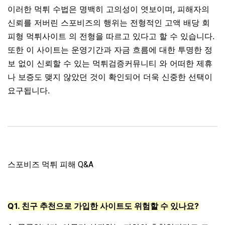
이러한 먹튀 수법은 명백히 고의성이 엿보이며, 피해자의
신뢰를 저버린 스포비즈의 행위는 전형적인 고액 배당 회
피형 먹튀사이트 의 전형을 따르고 있다고 할 수 있습니다.
또한 이 사이트는 운영기간과 자금 흐름에 대한 투명한 정
보 없이 신뢰할 수 있는 먹튀검증커뮤니티 와 어떠한 제휴
나 보증도 맺지 않았던 것이 확인되어 더욱 신중한 선택이
요구됩니다.
스포비즈 먹튀 피해 Q&A
Q1. 친구 추천으로 가입한 사이트도 위험할 수 있나요?