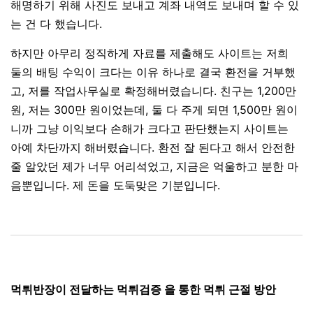
해명하기 위해 사진도 보내고 계좌 내역도 보내며 할 수 있
는 건 다 했습니다.
하지만 아무리 정직하게 자료를 제출해도 사이트는 저희
둘의 배팅 수익이 크다는 이유 하나로 결국 환전을 거부했
고, 저를 작업사무실로 확정해버렸습니다. 친구는 1,200만
원, 저는 300만 원이었는데, 둘 다 주게 되면 1,500만 원이
니까 그냥 이익보다 손해가 크다고 판단했는지 사이트는
아예 차단까지 해버렸습니다. 환전 잘 된다고 해서 안전한
줄 알았던 제가 너무 어리석었고, 지금은 억울하고 분한 마
음뿐입니다. 제 돈을 도둑맞은 기분입니다.
먹튀반장이 전달하는 먹튀검증 을 통한 먹튀 근절 방안