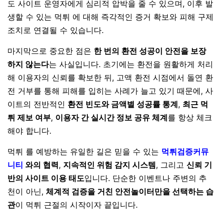
도 사이트 운영자에게 심리적 압박을 줄 수 있으며, 이후 발
생할 수 있는 먹튀 에 대해 즉각적인 증거 확보와 피해 구제
조치로 연결될 수 있습니다.
마지막으로 중요한 점은
한 번의 환전 성공이 안전을 보장
하지 않는다
는 사실입니다. 초기에는 환전을 원활하게 처리
해 이용자의 신뢰를 확보한 뒤, 고액 환전 시점에서 돌연 환
전 거부를 통해 피해를 입히는 사례가 늘고 있기 때문에, 사
이트의 전반적인
환전 빈도와 금액별 성공률 통계
,
최근 먹
튀 제보 여부
,
이용자 간 실시간 정보 공유 체계
를 항상 체크
해야 합니다.
먹튀 를 예방하는 유일한 길은 믿을 수 있는
먹튀검증커뮤
니티
와의 협력
,
지속적인 위험 감지 시스템
, 그리고
신뢰 기
반의 사이트 이용 태도
입니다. 단순한 이벤트나 주변의 추
천이 아닌,
체계적 검증을 거친 안전놀이터만을 선택하는 습
관
이 먹튀 근절의 시작이자 끝입니다.