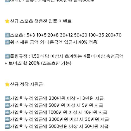
⭐️신규 스포츠 첫충전 입플 이벤트
➡️스포츠 : 5+3 10+5 20+8 30+12 50+20 100+35 200+70
➡️위 기재된 금액 외 다른금액 입금시 40% 적용
➡️롤링규정 : 1.50 배당 이상시 초과하는 4폴더 이상 충전금액
+ 보너스 합 200% (스포츠만 가능)
⭐️신규 정착 지원금
➡️가입후 누적 입금액 300만원 이상 시 3만원 지급
➡️가입후 누적 입금액 500만원 이상 시 5만원 지급
➡️가입후 누적 입금액 1000만원 이상 시 10만원 지급
➡️가입후 누적 입금액 3000만원 이상 시 30만원 지급
➡️가입후 누적 입금액 5000만원 이상 시 50만원 지급