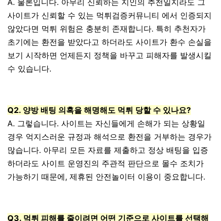
A. 물론입니다. 아무리 신뢰하는 지인의 추천일지라도 그
사이트가 신뢰할 수 있는 먹튀검증커뮤니티 에서 인증되지
않았다면 먹튀 위험은 충분히 존재합니다. 특히 추천자가
초기에는 환전을 받았다고 하더라도 사이트가 환수 손실을
보기 시작하면 언제든지 정책을 바꾸고 피해자를 발생시킬
수 있습니다.
Q2. 양방 배팅 의혹을 해명해도 먹튀 당할 수 있나요?
A. 그렇습니다. 사이트는 자신들에게 손해가 되는 상황일
경우 억지스러운 규정과 해석으로 환전을 거부하는 경우가
많습니다. 아무리 모든 자료를 제출하고 정상 배팅을 입증
하더라도 사이트 운영진의 주관적 판단으로 몰수 조치가
가능하기 때문에, 제휴된 안전놀이터 이용이 중요합니다.
Q3. 먹튀 피해를 줄이려면 어떤 기준으로 사이트를 선택해