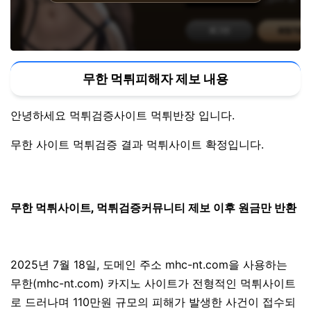
무한 먹튀피해자 제보 내용
안녕하세요 먹튀검증사이트 먹튀반장 입니다.
무한 사이트 먹튀검증 결과 먹튀사이트 확정입니다.
무한 먹튀사이트, 먹튀검증커뮤니티 제보 이후 원금만 반환
2025년 7월 18일, 도메인 주소 mhc-nt.com을 사용하는
무한(mhc-nt.com) 카지노 사이트가 전형적인 먹튀사이트
로 드러나며 110만원 규모의 피해가 발생한 사건이 접수되