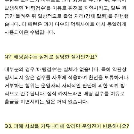
발생하면 ‘배팅검수’를 이유로 환전을 지연시키고, 일부 원
금만 돌려준 뒤 일방적으로 졸업 처리(강제 탈퇴)를 진행했
습니다. 이 패턴은 과거 다수의 먹튀사이트 에서 동일하게
사용되어온 수법입니다.
Q2. 배팅검수는 실제로 정당한 절차인가요?
대부분의 경우 ‘배팅검수’는 실체가 없습니다. 특히 약관상
명시되지 않은 검수를 사후에 적용하며 환전을 보류하거나
거부하는 행위는 운영자의 자의적인 판단에 의한 먹튀 방
식으로 간주됩니다. 정식 카지노라면 배팅 검수를 이유로
출금을 지연시키는 일은 거의 없습니다.
Q3. 피해 사실을 커뮤니티에 알리면 운영진이 반응하나요?