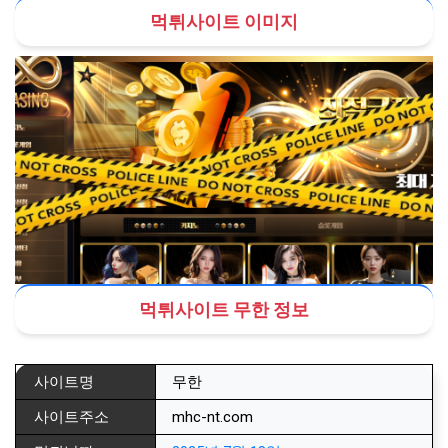
먹튀사이트 이미지
먹튀사이트 무한 정보
사이트명
무한
사이트주소
mhc-nt.com