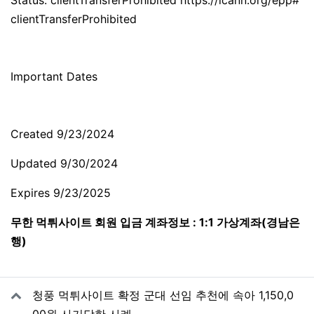
clientTransferProhibited
Important Dates
Created 9/23/2024
Updated 9/30/2024
Expires 9/23/2025
무한 먹튀사이트 회원 입금 계좌정보 : 1:1 가상계좌(경남은
행)
관련자료
청풍 먹튀사이트 확정 군대 선임 추천에 속아 1,150,0