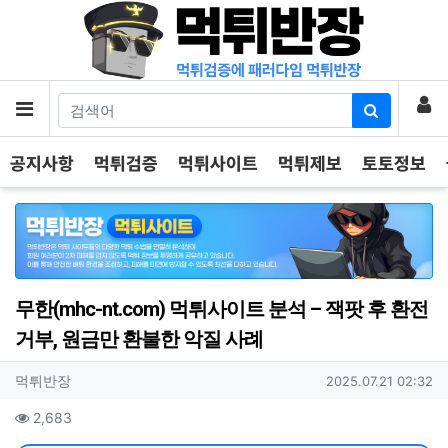
기
로
메뉴
공지사항
먹튀검증
먹튀사이트
먹튀제보
토토정보
무한(mhc-nt.com) 먹튀사이트 분석 – 잭팟 후 환전
거부, 원금만 환불한 악질 사례
작성자 정보
작성
작성일
먹튀반장
2025.07.21 02:32
컨텐츠 정보
조회
2,683