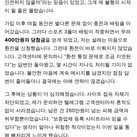
안전하지 않을까”라는 믿음이 있었고, 그게 제 불행의 시작
이 될 줄은 몰랐습니다.
가입 이후 며칠 동안은 별다른 문제 없이 충전과 배팅을 이
어갔습니다. 그러다 스포츠 3폴더 배팅이 적중하면서 무려
400만원의 당첨금
을 얻게 되었고, 저는 설레는 마음으로
환전을 신청했습니다. 그런데 환전이 바로 이뤄지지 않았습
니다. 고객센터에 문의하니 “환전 통장 문제로 조금 지연된
다”는 답변만 돌아왔고, 몇 시간이 지나도 처리될 기미가 없
었습니다. 불안한 마음에 계속 메시지를 남겼지만 점점 답
변이 줄어들더니 결국에는 아예 연락이 끊겼습니다.
그 후에는 상황이 더 심각해졌습니다. 사이트 접속 자체가
차단되었고, 제가 문의하던 텔레그램 고객센터마저 흔적도
없이 사라졌습니다. 남은 건 260만원이 넘는 피해 금액과
허무함뿐이었습니다. “보증업체 등록 사이트라서 믿을 수
있다”는 생각이 얼마나 위험한 착각이었는지 이번 일을 통
해 뼈저리게 느끼게 됐습니다.