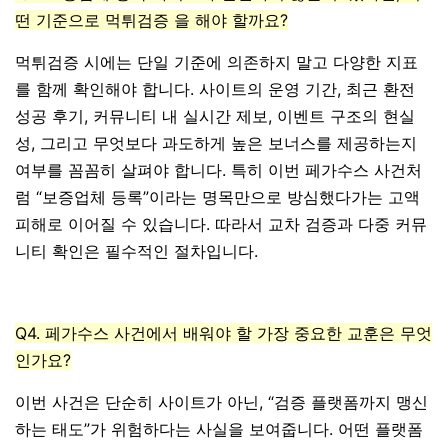
떤 기준으로 먹튀검증 을 해야 할까요?
먹튀검증 시에는 단일 기준에 의존하지 말고 다양한 지표
를 함께 확인해야 합니다. 사이트의 운영 기간, 최근 환전
성공 후기, 커뮤니티 내 실시간 제보, 이벤트 구조의 현실
성, 그리고 무엇보다 과도하게 높은 보너스를 제공하는지
여부를 꼼꼼히 살펴야 합니다. 특히 이번 페가수스 사건처
럼 “보증업체 등록”이라는 명목만으로 방심했다가는 고액
피해로 이어질 수 있습니다. 따라서 교차 검증과 다중 커뮤
니티 확인은 필수적인 절차입니다.
Q4. 페가수스 사건에서 배워야 할 가장 중요한 교훈은 무엇
인가요?
이번 사건은 단순히 사이트가 아닌, “검증 플랫폼까지 맹신
하는 태도”가 위험하다는 사실을 보여줍니다. 어떤 플랫폼