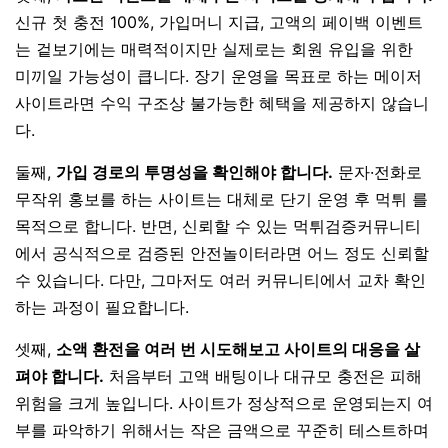
신규 첫 충전 100%, 가입머니 지급, 고액의 페이백 이벤트
는 겉보기에는 매력적이지만 실제로는 회원 유입을 위한
미끼일 가능성이 큽니다. 장기 운영을 목표로 하는 메이저
사이트라면 수익 구조상 불가능한 혜택을 제공하지 않습니
다.
둘째,
가입 경로의 투명성을 확인해야 합니다.
문자·전화로
무작위 홍보를 하는 사이트는 대체로 단기 운영 후 먹튀 를
목적으로 합니다. 반면, 신뢰할 수 있는 먹튀검증커뮤니티
에서 공식적으로 검증된 안전놀이터라면 어느 정도 신뢰할
수 있습니다. 다만, 그마저도 여러 커뮤니티에서 교차 확인
하는 과정이 필요합니다.
셋째,
소액 환전을 여러 번 시도해보고 사이트의 대응을 살
펴야 합니다.
처음부터 고액 배팅이나 대규모 충전은 피해
위험을 크게 높입니다. 사이트가 정상적으로 운영되는지 여
부를 파악하기 위해서는 작은 금액으로 꾸준히 테스트하며