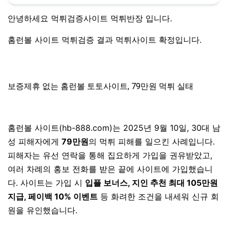
안녕하세요 먹튀검증사이트 먹튀반장 입니다.
홈런볼 사이트 먹튀검증 결과 먹튀사이트 확정입니다.
보증제휴 없는 홈런볼 토토사이트, 79만원 먹튀 실태
홈런볼 사이트(hb-888.com)는 2025년 9월 10일, 30대 남
성 피해자에게
79만원
의 먹튀 피해를 일으킨 사례입니다.
피해자는 유선 연락을 통해 집요하게 가입을 권유받았고,
여러 차례의 홍보 전화를 받은 끝에 사이트에 가입했습니
다. 사이트는 가입 시
입플 보너스, 지인 추천 최대 105만원
지급, 페이백 10% 이벤트
등 화려한 조건을 내세워 신규 회
원을 유인했습니다.