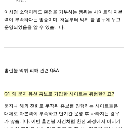
이처럼 소액이라도 환전을 거부하는 행위는 사이트의 자본
력이 부족하다는 방증이며, 처음부터 먹튀 를 염두에 두고
운영되었음을 알 수 있습니다.
홈런볼 먹튀 피해 관련 Q&A
Q1. 왜 문자·유선 홍보로 가입한 사이트는 위험한가요?
문자나 해외 전화로 무작위 홍보를 진행하는 사이트들은
대체로 자본력이 부족하고 단기간 운영 후 사라지는 경우
가 많습니다. 이번 홈런볼 사건처럼 환전 과정에서 버티기