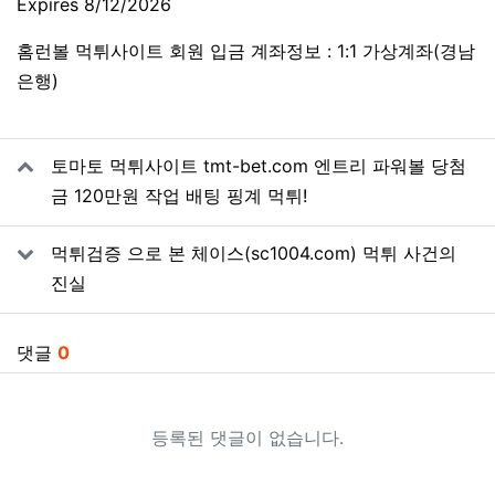
Expires 8/12/2026
홈런볼 먹튀사이트 회원 입금 계좌정보 : 1:1 가상계좌(경남
은행)
관련자료
토마토 먹튀사이트 tmt-bet.com 엔트리 파워볼 당첨
금 120만원 작업 배팅 핑계 먹튀!
먹튀검증 으로 본 체이스(sc1004.com) 먹튀 사건의
진실
댓글
0
등록된 댓글이 없습니다.