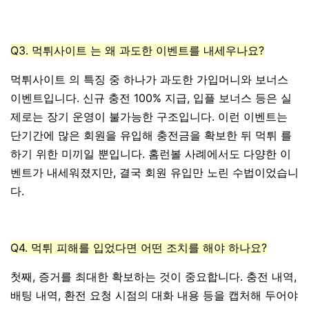
Q3. 먹튀사이트 는 왜 과도한 이벤트를 내세우나요?
먹튀사이트 의 특징 중 하나가 과도한 가입머니와 보너스
이벤트입니다. 신규 충전 100% 지급, 입플 보너스 등은 실
제로는 장기 운영이 불가능한 구조입니다. 이런 이벤트는
단기간에 많은 회원을 유입해 충전금을 확보한 뒤 먹튀 를
하기 위한 미끼일 뿐입니다. 홈런볼 사례에서도 다양한 이
벤트가 내세워졌지만, 결국 회원 유입만 노린 수법이었습니
다.
Q4. 먹튀 피해를 입었다면 어떤 조치를 해야 하나요?
첫째, 증거를 최대한 확보하는 것이 중요합니다. 충전 내역,
배팅 내역, 환전 요청 시점의 대화 내용 등을 캡처해 두어야