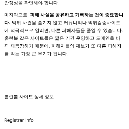
안정성을 확인해야 합니다.
마지막으로,
피해 사실을 공유하고 기록하는 것이 중요합니
다.
먹튀 사건을 숨기지 않고 커뮤니티나 먹튀검증사이트
에 적극적으로 알리면, 다른 피해자들을 줄일 수 있습니다.
홈런볼 같은 사이트들은 짧은 기간 운영하고 도메인을 바
꿔 재등장하기 때문에, 피해자들의 제보가 또 다른 피해자
를 막는 가장 큰 무기가 됩니다.
홈런볼 사이트 상세 정보
Registrar Info