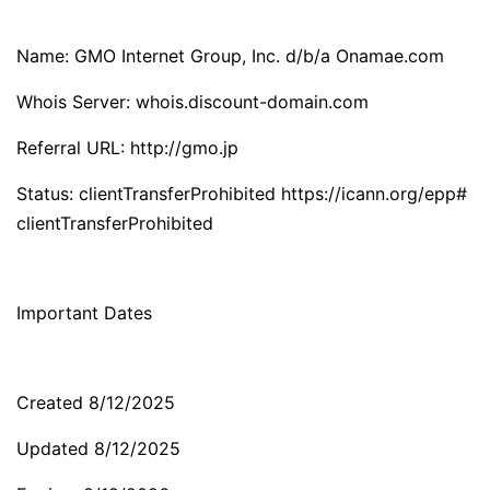
Name: GMO Internet Group, Inc. d/b/a Onamae.com
Whois Server: whois.discount-domain.com
Referral URL: http://gmo.jp
Status: clientTransferProhibited https://icann.org/epp#
clientTransferProhibited
Important Dates
Created 8/12/2025
Updated 8/12/2025