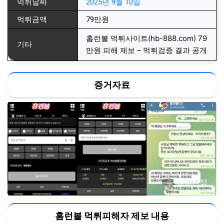
먹튀날짜
2025년 9월 10일
먹튀금액
79만원
홈런볼 먹튀사이트(hb-888.com) 79
기타
만원 피해 제보 – 먹튀검증 결과 공개
본문
증거자료
홈런볼 먹튀피해자 제보 내용