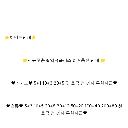
⭐️이벤트안내⭐️
⭐️신규첫충 & 입금플러스 & 매충전 안내 ⭐️
❤️카지노❤️ 5+1 10+3 20+5 첫 출금 전 까지 무한지급❤️
❤️슬롯❤️ 5+3 10+5 20+8 30+12 50+20 100+40 200+80 첫
출금 전 까지 무한지급❤️