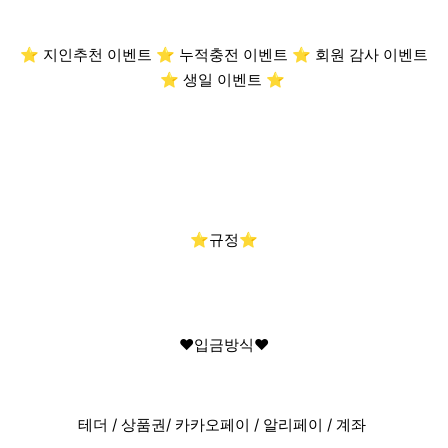
⭐️ 지인추천 이벤트 ⭐️ 누적충전 이벤트 ⭐️ 회원 감사 이벤트
⭐️ 생일 이벤트 ⭐️
⭐️규정⭐️
❤️입금방식❤️
테더 / 상품권/ 카카오페이 / 알리페이 / 계좌