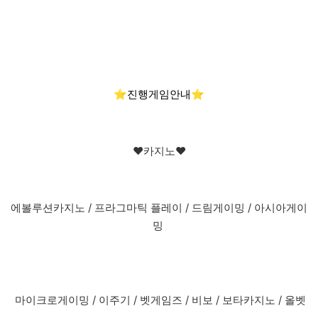
⭐️진행게임안내⭐️
❤️카지노❤️
에볼루션카지노 / 프라그마틱 플레이 / 드림게이밍 / 아시아게이
밍
마이크로게이밍 / 이주기 / 벳게임즈 / 비보 / 보타카지노 / 올벳