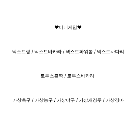
❤️미니게임❤️
넥스트링 / 넥스트바카라 / 넥스트파워볼 / 넥스트사다리
로투스홀짝 / 로투스바카라
가상축구 / 가상농구 / 가상야구 / 가상개경주 / 가상경마