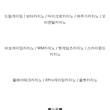
드림게이밍 / 보타카지노 / 마이크로카지노 / 에주기카지노 / 오
리엔탈카지노
비보게이밍카지노 / WM카지노 / 벳게임즈카지노 / 스카이윈드
카지노
플레이테크카지노 / XPro게이밍카지노 / 올벳카지노
❤️슬롯❤️