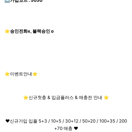
➡️가입코드 : 5050
⭐️승인전화x, 블랙승인 o
⭐️이벤트안내⭐️
⭐️신규첫충 & 입금플러스 & 매충전 안내 ⭐️
❤️신규가입 입플 5+3 / 10+5 / 30+12 / 50+20 / 100+35 / 200
+70 매충 ❤️