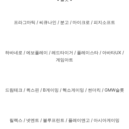
프라그마틱 / 씨큐나인 / 분고 / 마이크로 / 피지소프트
하바네로 / 에보플레이 / 레드타이거 / 플레이스타 / 아바타UX /
게임아트
드림테크 / 퀵스핀 / B게이밍 / 헥소게이밍 / 썬더킥 / GMW슬롯
릴렉스 / 넷엔트 / 블루프린트 / 플레이앤고 / 아시아게이밍