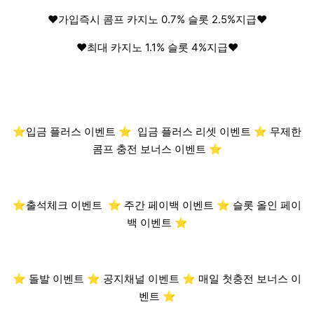
❤가입즉시 콤프 카지노 0.7% 슬롯 2.5%지급
❤
❤최대 카지노 1.1% 슬롯 4%지급
❤
⭐️입금 플러스 이벤트 ⭐️ 입금 플러스 리셋 이벤트 ⭐️ 무제한
콤프 충전 보너스 이벤트 ⭐️
⭐️출석체크 이벤트 ⭐️ 주간 페이백 이벤트 ⭐️ 슬롯 올인 페이
백 이벤트 ⭐️
⭐️ 돌발 이벤트 ⭐️ 공지채널 이벤트 ⭐️ 매일 첫충전 보너스 이
벤트 ⭐️