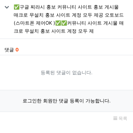
✅구글 찌라시 홍보 커뮤니티 사이트 홍보 게시물
매크로 무설치 홍보 사이트 계정 모두 제공 오토보드
(스마트폰 제어OK )✅✅커뮤니티 사이트 게시물 매
크로 무설치 홍보 사이트 계정 모두 제
댓글
0
등록된 댓글이 없습니다.
로그인한 회원만 댓글 등록이 가능합니다.
목록