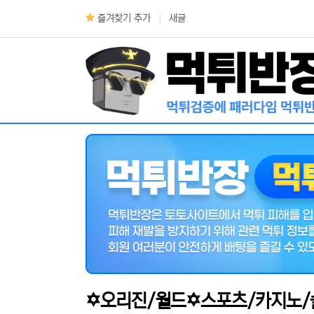
상단 네비
즐겨찾기 추가
새글
메인 메뉴
✡️오리진/월드✡️스포츠/카지노