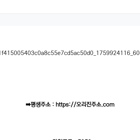
➡️평생주소 :
https://오리진주소.com