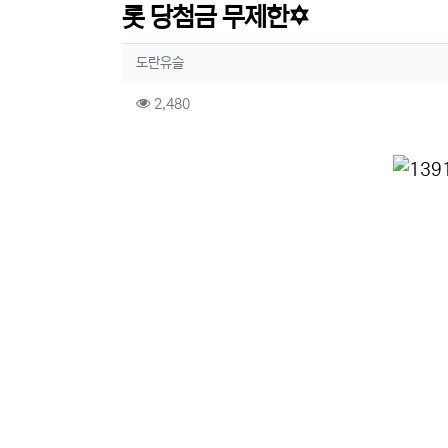
롯 당첨금 무제한✡️
작성자 정보
작성
도란유슬
컨텐츠 정보
조회
2,480
본문