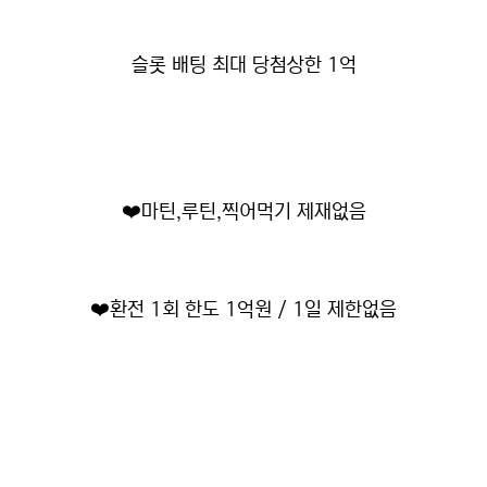
슬롯 배팅 최대 당첨상한 1억
❤️마틴,루틴,찍어먹기 제재없음
❤️환전 1회 한도 1억원 / 1일 제한없음