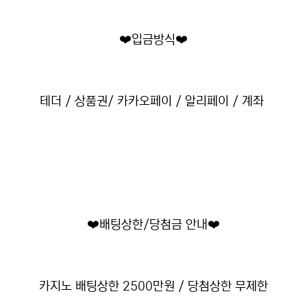
❤️입금방식❤️
테더 / 상품권/ 카카오페이 / 알리페이 / 계좌
❤️배팅상한/당첨금 안내❤️
카지노 배팅상한 2500만원 / 당첨상한 무제한