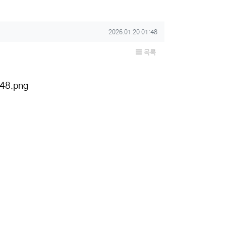
작성일
2026.01.20 01:48
목록