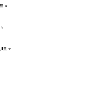
 ⭐️
⭐️
벤트 ⭐️