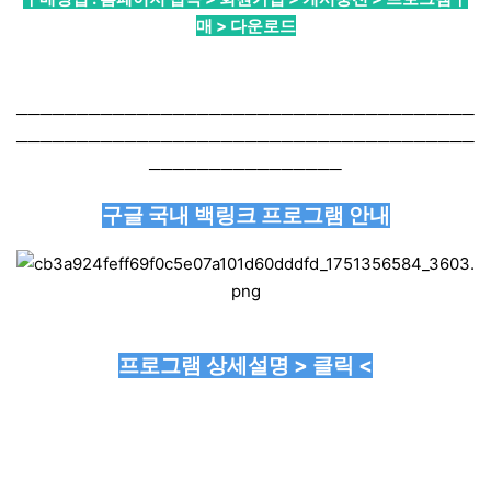
매 > 다운로드
──────────────────────────────────────
──────────────────────────────────────
────────────────
구글 국내 백링크 프로그램 안내
프로그램 상세설명 > 클릭 <