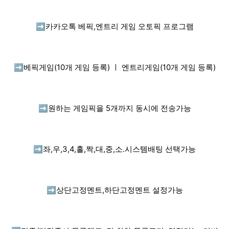
➡️
카카오톡 베픽,엔트리 게임 오토픽 프로그램
➡️
베픽게임(10개 게임 등록) ㅣ 엔트리게임(10개 게임 등록)
➡️
원하는 게임픽을 5개까지 동시에 전송가능
➡️
좌,우,3,4,홀,짝,대,중,소.시스템배팅 선택가능
➡️
상단고정멘트,하단고정멘트 설정가능