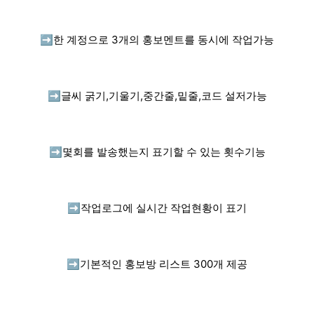
➡️
한 계정으로 3개의 홍보멘트를 동시에 작업가능
➡️
글씨 굵기,기울기,중간줄,밑줄,코드 설저가능
➡️
몇회를 발송했는지 표기할 수 있는 횟수기능
➡️
작업로그에 실시간 작업현황이 표기
➡️
기본적인 홍보방 리스트 300개 제공