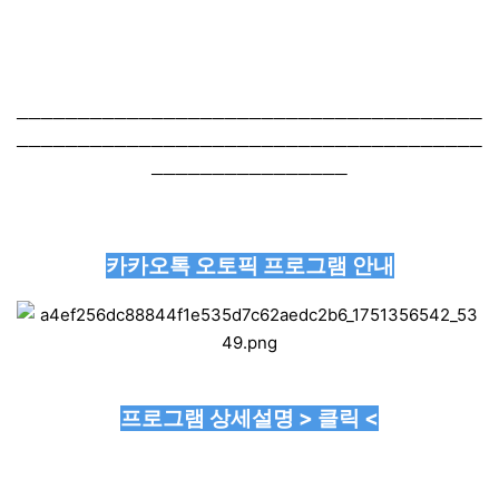
──────────────────────────────────────
──────────────────────────────────────
────────────────
카카오톡 오토픽 프로그램 안내
프로그램 상세설명 > 클릭 <