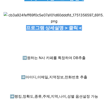
프로그램 상세설명 > 클릭 <
➡️
원하는 N사 카페를 특정하여 DB추출
➡️
아이디,이메일,지역정보,전화번호 추출
➡️
랭킹,정확도,종류,주제,지역,나이,성별 옵션설정 가능