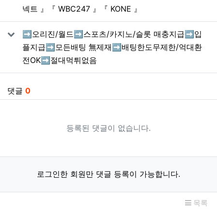
넥트 』『 WBC247 』『 KONE 』
➡️오리진/월드➡️스포츠/카지노/슬롯 매충지급➡️입
플지급➡️모든배팅 無제재➡️배팅한도무제한/억대환
전OK➡️절대먹튀없음
댓글
0
등록된 댓글이 없습니다.
로그인한 회원만 댓글 등록이 가능합니다.
목록