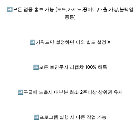
➡️
모든 업종 홍보 가능 (토토,카지노,꽁머니,대출,가상,블랙업
종등)
➡️
키워드만 설정하면 이외 별도 설정 X
➡️
모든 보안문자,리캡챠 100% 해독
➡️
구글에 노출시 대부분 최소 2주이상 상위권 유지
➡️
프로그램 실행 시 다른 작업 가능