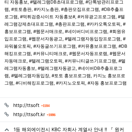
티 자동홍보, #텔레그램DB초대프로그램, #단톡방관리프로그
램, #토토총판, #카지노총판, #총판모집프로그램, #DB추출프
로그램, #먹튀검증사이트 자동홍보#, #커뮤광고프로그램, #텔
레그램강제초대프로그램, #총판프로그램, #카카오톡오토픽, #
홍보프로그램, #웹문서매크로, #네이버디비프로그램, #회원유
입프로그램, #웹문서자동광고, #텔레그램자동입장프로그램, #
파워볼오토픽, #자동글쓰기프로그램, #커뮤홍보프로그램, #DB
해킹프로그램, #커뮤니티매크로, #웹문서자동프로램, #웹문서
자동매크로, #텔레그램오토픽, #커뮤니티글쓰기프로그램, #텔
레그램자동홍보, #텔레그램자동광고, #네이버DB추출프로그
램, #텔레그램자동입장, #토토 홍보프로그램, 카지노 홍보프로
그램, #디비해킹프로그램, #카지노오토픽, #자동 홍보프로그램
관련자료
회 연결
http://ttsoft
1184
회 연결
http://ttsoft.kr
1086
1등 해외에이전시 KBC 자회사 계열사 안내 !! 『 원커