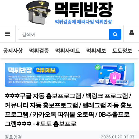
기
로
메뉴
공지사항
먹튀검증
먹튀사이트
먹튀제보
토토정보
✡️✡️✡️구글 자동 홍보프로그램 / 백링크 프로그램 /
커뮤니티 자동 홍보프로그램 / 텔레그램 자동 홍보
프로그램 / 카카오톡 파워볼 오토픽 / DB추출프로
그램✡️✡️✡️ - #토토 홍보프로
작성자 정보
작성
작성일
월효영걸
2026.01.20 02:37