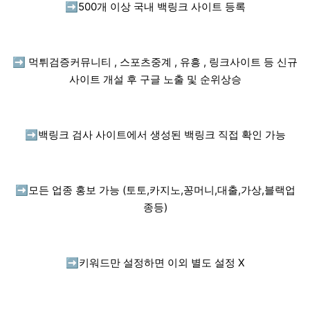
➡️
500개 이상 국내 백링크 사이트 등록
➡️
먹튀검증커뮤니티 , 스포츠중계 , 유흥 , 링크사이트 등 신규
사이트 개설 후 구글 노출 및 순위상승
➡️
백링크 검사 사이트에서 생성된 백링크 직접 확인 가능
➡️
모든 업종 홍보 가능 (토토,카지노,꽁머니,대출,가상,블랙업
종등)
➡️
키워드만 설정하면 이외 별도 설정 X