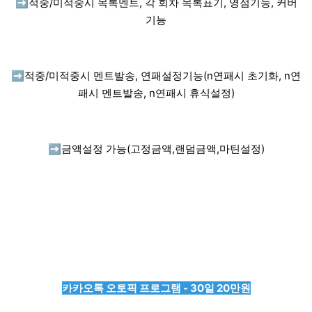
➡️
적중/미적중시 목록멘트, 각 회차 목록표기, 영점기능, 커버
기능
➡️
적중/미적중시 멘트발송, 연패설정기능(n연패시 초기화, n연
패시 멘트발송, n연패시 휴식설정)
➡️
금액설정 가능(고정금액,랜덤금액,마틴설정)
카카오톡 오토픽 프로그램 - 30일 20만원