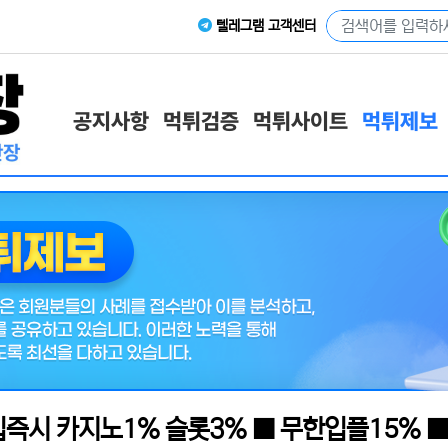
텔레그램 고객센터
공지사항
먹튀검증
먹튀사이트
먹튀제보
즉시 카지노1% 슬롯3% ■ 무한입플15% ■ 