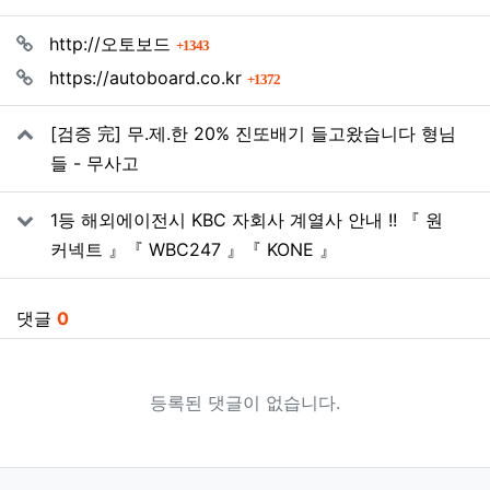
관련자료
회 연결
http://오토보드
1343
회 연결
https://autoboard.co.kr
1372
[검증 完] 무.제.한 20% 진또배기 들고왔습니다 형님
들 - 무사고
1등 해외에이전시 KBC 자회사 계열사 안내 !! 『 원
커넥트 』『 WBC247 』『 KONE 』
댓글
0
등록된 댓글이 없습니다.