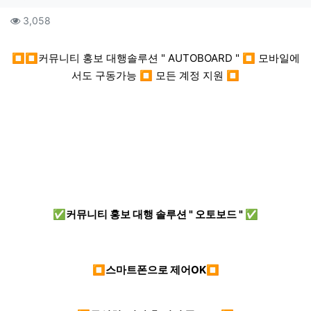
컨텐츠 정보
조회
3,058
본문
⏹⏹커뮤니티 홍보 대행솔루션 " AUTOBOARD " ⏹ 모바일에
서도 구동가능 ⏹ 모든 계정 지원 ⏹
✅커뮤니티 홍보 대행 솔루션 " 오토보드 " ✅
⏹스마트폰으로 제어OK⏹