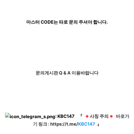
마스터 CODE는 따로 문의 주셔야 합니다.
문의게시판 Q & A 이용바랍니다
: KBC147
『
※
사칭 주의
※
바로가
기 링크 :
https://t.me/
KBC147
』