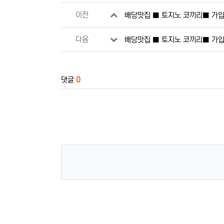
이전
배당맛집 ■ 토지노 코끼리■ 가입
다음
배당맛집 ■ 토지노 코끼리■ 가입
댓글
0