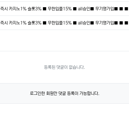
즉시 카지노1% 슬롯3% ■ 무한입플15% ■ all승인■ 무기명가입■ ■ ■
즉시 카지노1% 슬롯3% ■ 무한입플15% ■ all승인■ 무기명가입■ ■ ■
등록된 댓글이 없습니다.
로그인한 회원만 댓글 등록이 가능합니다.