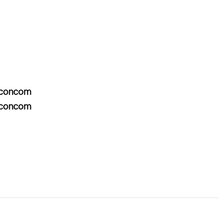
oconcom
oconcom
 연결