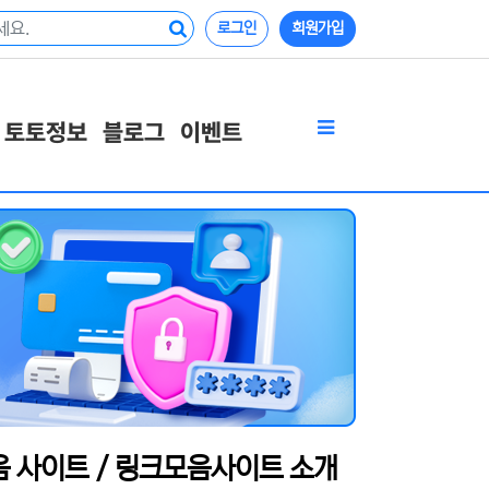
로그인
회원가입
토토정보
블로그
이벤트
음 사이트 / 링크모음사이트 소개