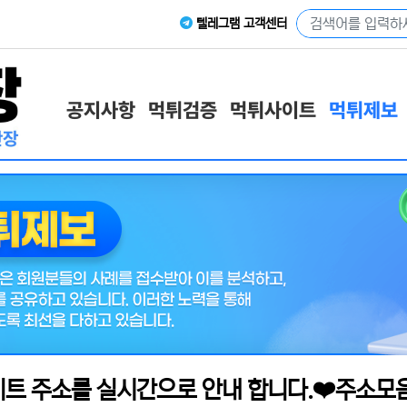
텔레그램 고객센터
공지사항
먹튀검증
먹튀사이트
먹튀제보
사이트 주소를 실시간으로 안내 합니다.❤️주소모