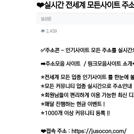
❤️실시간 전세계 모든사이트 주소
작성자 정보
작성
실성운
컨텐츠 정보
조회
2,439
본문
✅주소콘 - 인기사이트 모든 주소를 실시간
➡️주소모음 사이트 / 링크모음사이트 소개⬅
⭐️전세계 모든 업종 인기사이트 를 한눈에
⭐️모든 커뮤니티 업종 실시간으로 주소안
⭐️회원님들이 편리하게 이용 가능한 최신 
⭐️매달 진행하는 현금 이벤트 !
⭐️1000개 이상 커뮤니티 등록 !!
❤️접속 주소 : https://jusocon.com/