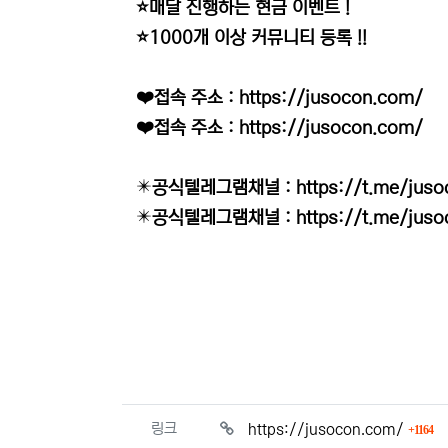
⭐️매달 진행하는 현금 이벤트 !
⭐️1000개 이상 커뮤니티 등록 !!
❤️접속 주소 : https://jusocon.com/
❤️접속 주소 : https://jusocon.com/
✴️
공식텔레그램채널 : https://t.me/jus
✴️
공식텔레그램채널 : https://t.me/jus
관련자료
회
링크
https://jusocon.com/
1164