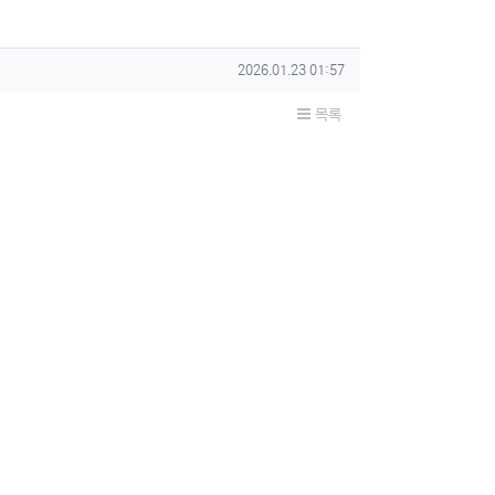
작성일
2026.01.23 01:57
목록