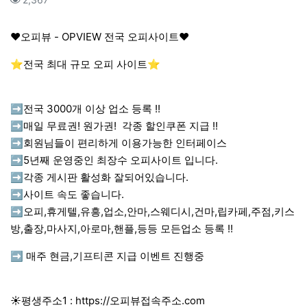
본문
❤️오피뷰 - OPVIEW 전국 오피사이트❤️
⭐️전국 최대 규모 오피 사이트⭐️
➡️전국 3000개 이상 업소 등록 !!
➡️매일 무료권! 원가권! 각종 할인쿠폰 지급 !!
➡️회원님들이 편리하게 이용가능한 인터페이스
➡️5년째 운영중인 최장수 오피사이트 입니다.
➡️각종 게시판 활성화 잘되어있습니다.
➡️사이트 속도 좋습니다.
➡️오피,휴게텔,유흥,업소,안마,스웨디시,건마,립카페,주점,키스
방,출장,마사지,아로마,핸플,등등 모든업소 등록 !!
➡️ 매주 현금,기프티콘 지급 이벤트 진행중
☀️평생주소1 : https://오피뷰접속주소.com