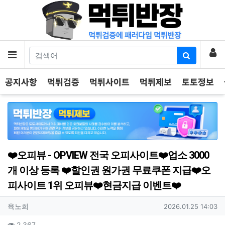
기
로
메뉴
공지사항
먹튀검증
먹튀사이트
먹튀제보
토토정보
❤️오피뷰 - OPVIEW 전국 오피사이트❤️업소 3000
개 이상 등록 ❤️할인권 원가권 무료쿠폰 지급❤️오
피사이트 1위 오피뷰❤️현금지급 이벤트❤️
작성자 정보
작성
작성일
육노희
2026.01.25 14:03
컨텐츠 정보
조회
2,367