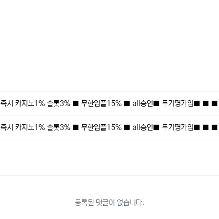
즉시 카지노1% 슬롯3% ■ 무한입플15% ■ all승인■ 무기명가입■ ■ ■
즉시 카지노1% 슬롯3% ■ 무한입플15% ■ all승인■ 무기명가입■ ■ ■
등록된 댓글이 없습니다.