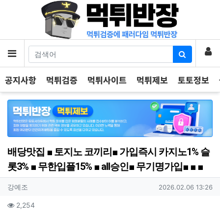
기
로
메뉴
공지사항
먹튀검증
먹튀사이트
먹튀제보
토토정보
배당맛집 ■ 토지노 코끼리■ 가입즉시 카지노1% 슬
롯3% ■ 무한입플15% ■ all승인■ 무기명가입■ ■ ■
작성자 정보
작성
작성일
강예조
2026.02.06 13:26
컨텐츠 정보
조회
2,254