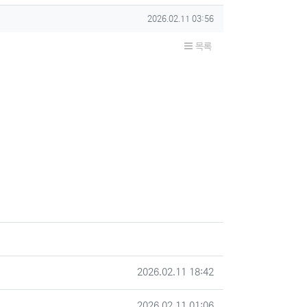
작성일
2026.02.11 03:56
목록
작성일
2026.02.11 18:42
작성일
2026.02.11 01:06