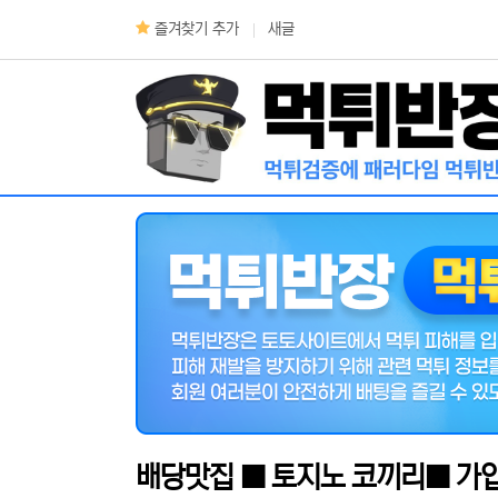
상단 네비
즐겨찾기 추가
새글
메인 메뉴
배당맛집 ■ 토지노 코끼리■ 가입