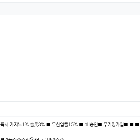
연결
즉시 카지노1% 슬롯3% ■ 무한입플15% ■ all승인■ 무기명가입■ ■ ■
부가능☆♧☆신용카드로 마련☆♧