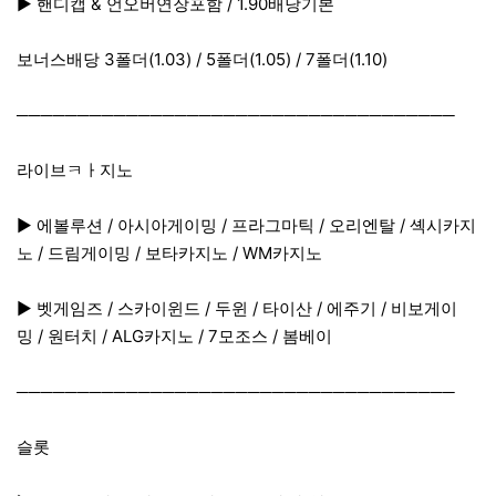
▶️ 핸디캡 & 언오버연장포함 / 1.90배당기본
보너스배당 3폴더(1.03) / 5폴더(1.05) / 7폴더(1.10)
────────────────────────────────────
라이브ㅋㅏ지노
▶️ 에볼루션 / 아시아게이밍 / 프라그마틱 / 오리엔탈 / 셱시카지
노 / 드림게이밍 / 보타카지노 / WM카지노
▶️ 벳게임즈 / 스카이윈드 / 두윈 / 타이산 / 에주기 / 비보게이
밍 / 원터치 / ALG카지노 / 7모조스 / 봄베이
────────────────────────────────────
슬롯