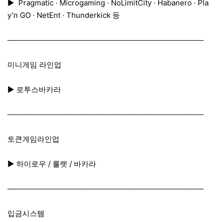
▶️ Pragmatic · Microgaming · NoLimitCity · Habanero · Pla
y’n GO · NetEnt · Thunderkick 등
────────────────────────────────────
미니게임 라인업
▶️ 로투스바카라
────────────────────────────────────
토큰게임라인업
▶️ 하이로우 / 룰렛 / 바카라
────────────────────────────────────
입금시스템