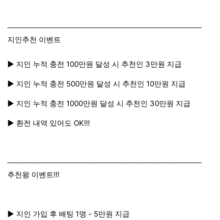
────────────────────────────────────
지인추천 이벤트
▶️ 지인 누적 충전 100만원 달성 시 추천인 3만원 지급
▶️ 지인 누적 충전 500만원 달성 시 추천인 10만원 지급
▶️ 지인 누적 충전 1000만원 달성 시 추천인 30만원 지급
▶️ 환전 내역 있어도 OK!!!
────────────────────────────────────
추천왕 이벤트!!!
▶️ 지인 가입 후 배팅 1명 - 5만원 지급