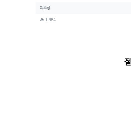
작성자 정보
작성
여주상
컨텐츠 정보
조회
1,864
본문
절