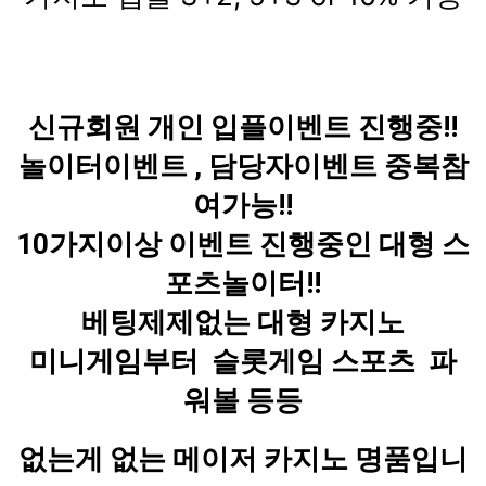
신규회원 개인 입플이벤트 진행중!!
놀이터이벤트 , 담당자이벤트 중복참
여가능!!
10가지이상 이벤트 진행중인 대형 스
포츠놀이터!!
베팅제제없는 대형 카지노
미니게임부터 슬롯게임 스포츠 파
워볼 등등
없는게 없는 메이저 카지노 명품입니