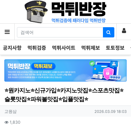
기
로
메뉴
공지사항
먹튀검증
먹튀사이트
먹튀제보
토토정보
⭐️원카지노⭐️신규가입⭐️카지노맛집⭐️스포츠맛집⭐️
슬롯맛집⭐️파워볼맛집⭐️입플맛집⭐️
작성자 정보
작성
작성일
고원삼
2026.03.09 18:03
컨텐츠 정보
조회
1,830