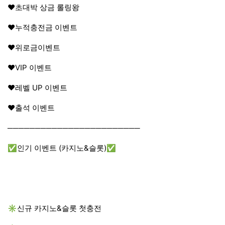
❤️초대박 상금 롤링왕
❤️누적충전금 이벤트
❤️위로금이벤트
❤️VIP 이벤트
❤️레벨 UP 이벤트
❤️출석 이벤트
────────────────────────
✅인기 이벤트 (카지노&슬롯)✅
✳️신규 카지노&슬롯 첫충전