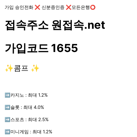
본문
가입 승인전화 ❌ 신분증인증 ❌모든은행⭕️
접속주소
원접속.net
가입코드 1655
✨콤프 ✨
➡️카지노 : 최대 1.2%
➡️슬롯 : 최대 4.0%
➡️스포츠 : 최대 2.5%
➡️미니게임 : 최대 1.2%